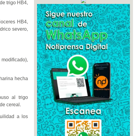
de trigo HB4,
ioceres HB4,
drico severo,
 modificado),
 harina hecha
uso al trigo
de cereal.
uilidad a los