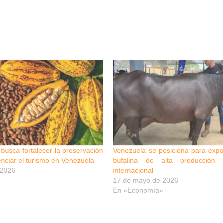
busca fortalecer la preservación
Venezuela se posiciona para expo
enciar el turismo en Venezuela
bufalina de alta producción
 2026
internacional
17 de mayo de 2026
En «Economía»