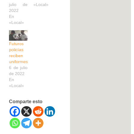
julio de
«Local»
2022
En
«Local»
Futuros
policías
reciben
uniformes
6 de julio
de 2022
En
«Local»
Comparte esto