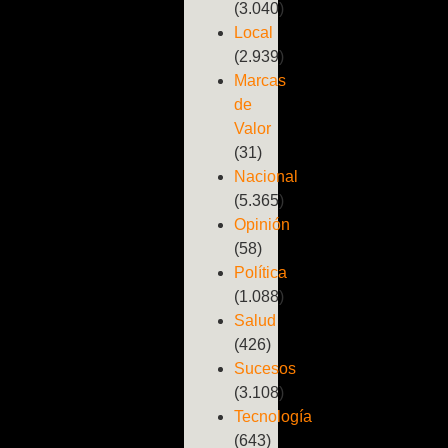
(3.040)
Local
(2.939)
Marcas
de
Valor
(31)
Nacional
(5.365)
Opinión
(58)
Política
(1.088)
Salud
(426)
Sucesos
(3.108)
Tecnología
(643)