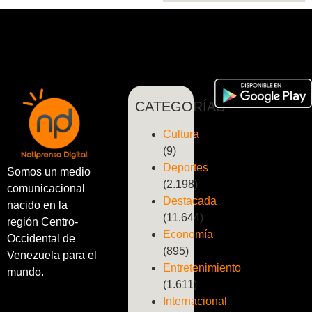
CATEGORÍAS
Cultura
(9)
Deportes
Somos un medio
(2.198)
comunicacional
Destacada
nacido en la
(11.644)
región Centro-
Economía
Occidental de
(895)
Venezuela para el
Entretenimiento
mundo.
(1.611)
Internacional