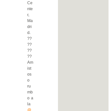
Ce
nte
r,
Ma
dri
d.
??
??
??
??
Am
ist
os
o
ru
mb
o a
la
@