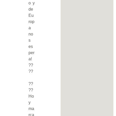
o y
de
Eu
rop
a
no
s
es
per
a!
??
??
??
??
Ho
y
ma
rca