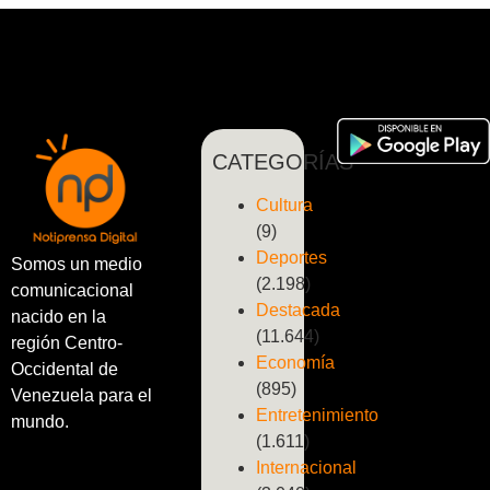
CATEGORÍAS
Cultura
(9)
Deportes
Somos un medio
(2.198)
comunicacional
Destacada
nacido en la
(11.644)
región Centro-
Economía
Occidental de
(895)
Venezuela para el
Entretenimiento
mundo.
(1.611)
Internacional