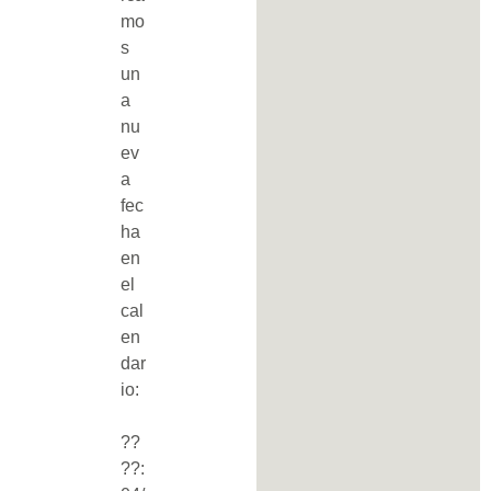
mo
s
un
a
nu
ev
a
fec
ha
en
el
cal
en
dar
io:
??
??: