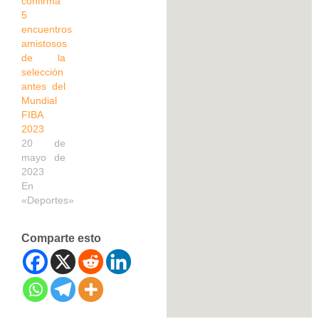
confirma
5
encuentros
amistosos
de la
selección
antes del
Mundial
FIBA
2023
20 de
mayo de
2023
En
«Deportes»
Comparte esto