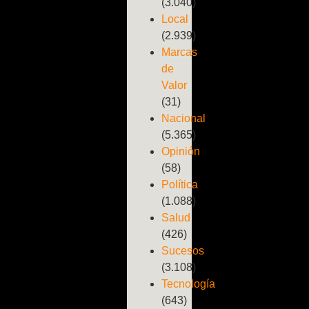
(3.040)
Local
(2.939)
Marcas
de
Valor
(31)
Nacional
(5.365)
Opinión
(58)
Política
(1.088)
Salud
(426)
Sucesos
(3.108)
Tecnología
(643)