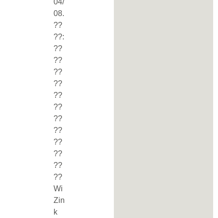
04/
08.
??
??:
??
??
??
??
??
??
??
??
??
??
??
??
Wi
Zin
k