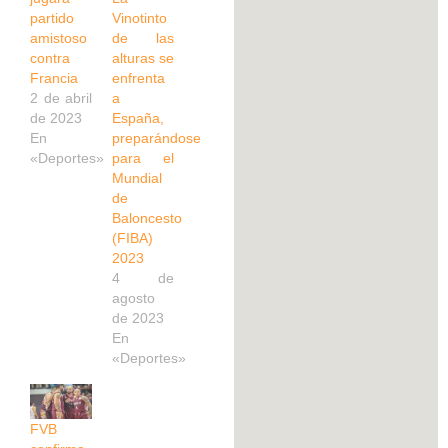
partido
Vinotinto
amistoso
de las
contra
alturas se
Francia
enfrenta
2 de abril
a
de 2023
España,
En
preparándose
«Deportes»
para el
Mundial
de
Baloncesto
(FIBA)
2023
4 de
agosto
de 2023
En
«Deportes»
FVB