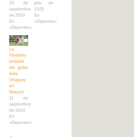
10 de
julio de
septiembre
2025
de 2024
En
En
«Deportes»
«Deportes»
La
Vinotinto
empató
sin goles
ante
Uruguay
en
Maturín
11 de
septiembre
de 2024
En
«Deportes»