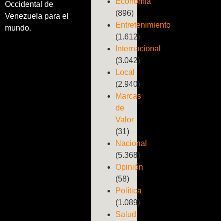
Economía
Occidental de
(896)
Venezuela para el
Entretenimiento
mundo.
(1.612)
Internacional
(3.042)
Local
(2.940)
Marcas
de
Valor
(31)
Nacional
(5.368)
Opinión
(58)
Política
(1.089)
Salud