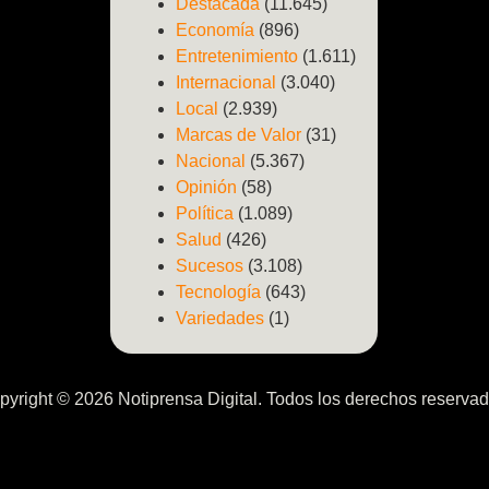
Destacada
(11.645)
Economía
(896)
Entretenimiento
(1.611)
Internacional
(3.040)
Local
(2.939)
Marcas de Valor
(31)
Nacional
(5.367)
Opinión
(58)
Política
(1.089)
Salud
(426)
Sucesos
(3.108)
Tecnología
(643)
Variedades
(1)
pyright © 2026 Notiprensa Digital. Todos los derechos reservad