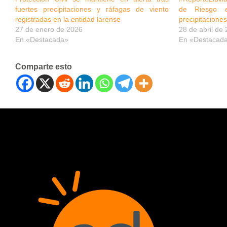
fuertes precipitaciones y ráfagas de viento
de Riesgo e
registradas en la entidad larense
precipitaciones
27 de enero de 2026
28 de abril de
En «Destacada»
En «Destacad
Comparte esto