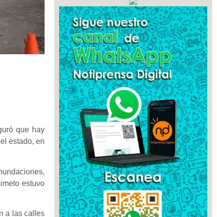
s
eguró que hay
el estado, en
inundaciones,
isimeto estuvo
n a las calles