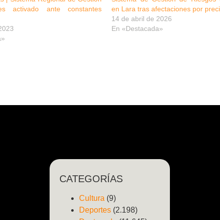
s activado ante constantes
en Lara tras afectaciones por prec
14 de abril de 2026
 2023
En «Destacada»
a»
CATEGORÍAS
Cultura
(9)
Deportes
(2.198)