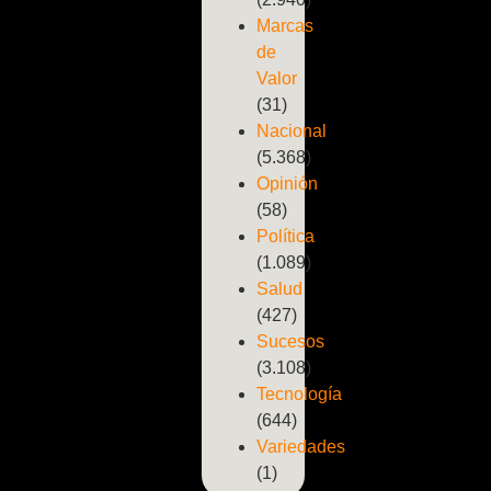
Marcas
de
Valor
(31)
Nacional
(5.368)
Opinión
(58)
Política
(1.089)
Salud
(427)
Sucesos
(3.108)
Tecnología
(644)
Variedades
(1)