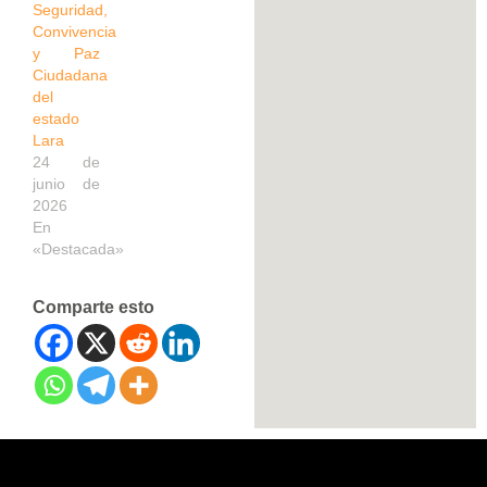
Seguridad,
Convivencia
y Paz
Ciudadana
del
estado
Lara
24 de
junio de
2026
En
«Destacada»
Comparte esto