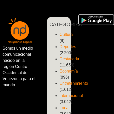
CATEGORÍAS
Cultura
(9)
Deportes
Somos un medio
(2.200)
comunicacional
Destacada
nacido en la
(11.650)
región Centro-
Economía
Occidental de
(896)
Venezuela para el
Entretenimiento
mundo.
(1.612)
Internacional
(3.042)
Local
(2.940)