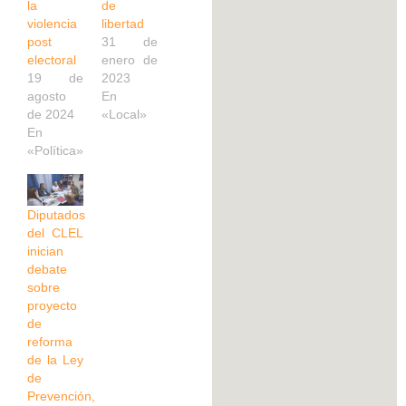
la
de
violencia
libertad
post
31 de
electoral
enero de
19 de
2023
agosto
En
de 2024
«Local»
En
«Política»
Diputados
del CLEL
inician
debate
sobre
proyecto
de
reforma
de la Ley
de
Prevención,