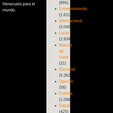
(895)
Venezuela para el
Entretenimiento
mundo.
(1.611)
Internacional
(3.040)
Local
(2.934)
Marcas
de
Valor
(31)
Nacional
(5.362)
Opinión
(58)
Política
(1.086)
Salud
(425)