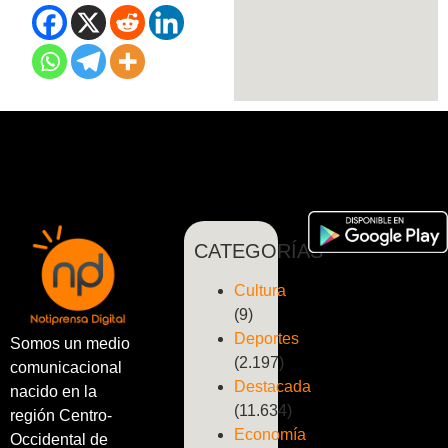
CATEGORÍAS
Cultura
(9)
Deportes
Somos un medio
(2.197)
comunicacional
Destacada
nacido en la
(11.634)
región Centro-
Economía
Occidental de