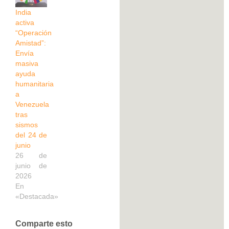
India
activa
“Operación
Amistad”:
Envía
masiva
ayuda
humanitaria
a
Venezuela
tras
sismos
del 24 de
junio
26 de
junio de
2026
En
«Destacada»
Comparte esto