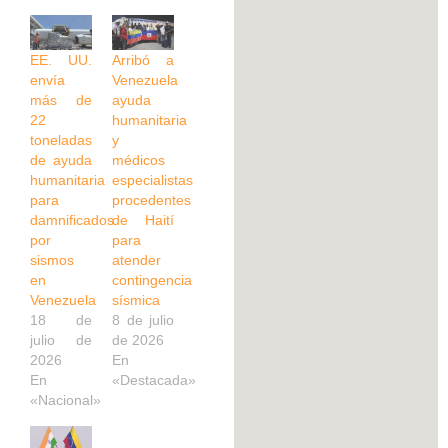
EE. UU.
Arribó a
envía
Venezuela
más de
ayuda
22
humanitaria
toneladas
y
de ayuda
médicos
humanitaria
especialistas
para
procedentes
damnificados
de Haití
por
para
sismos
atender
en
contingencia
Venezuela
sísmica
18 de
8 de julio
julio de
de 2026
2026
En
En
«Destacada»
«Nacional»