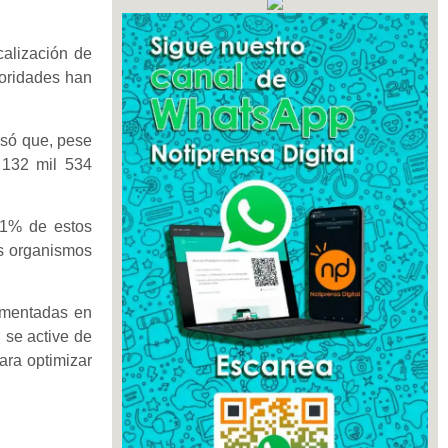
calización de
toridades han
isó que, pese
 132 mil 534
 31% de estos
os organismos
lementadas en
 se active de
para optimizar