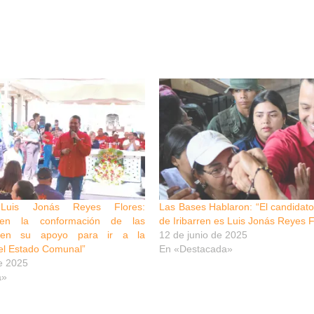
 Luis Jonás Reyes Flores:
Las Bases Hablaron: “El candidato 
en la conformación de las
de Iribarren es Luis Jonás Reyes F
en su apoyo para ir a la
12 de junio de 2025
el Estado Comunal”
En «Destacada»
e 2025
a»