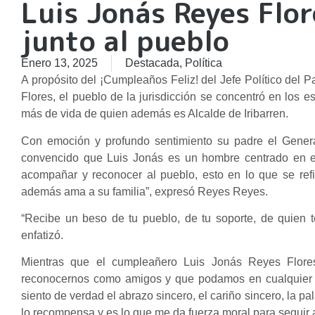
Luis Jonás Reyes Flo
junto al pueblo
Enero 13, 2025
Destacada
,
Política
A propósito del ¡Cumpleaños Feliz! del Jefe Político del 
Flores, el pueblo de la jurisdicción se concentró en los 
más de vida de quien además es Alcalde de Iribarren.
Con emoción y profundo sentimiento su padre el Gener
convencido que Luis Jonás es un hombre centrado en en
acompañar y reconocer al pueblo, esto en lo que se refi
además ama a su familia”, expresó Reyes Reyes.
“Recibe un beso de tu pueblo, de tu soporte, de quien 
enfatizó.
Mientras que el cumpleañero Luis Jonás Reyes Flores
reconocernos como amigos y que podamos en cualquier ci
siento de verdad el abrazo sincero, el cariño sincero, la pa
lo recompensa y es lo que me da fuerza moral para seguir 