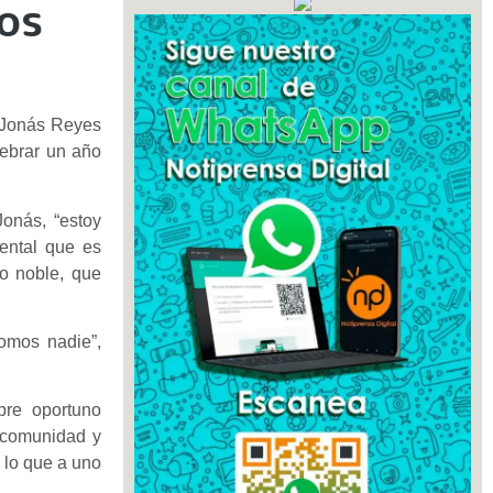
os
s Jonás Reyes
lebrar un año
onás, “estoy
ental que es
jo noble, que
somos nadie”,
pre oportuno
 comunidad y
s lo que a uno