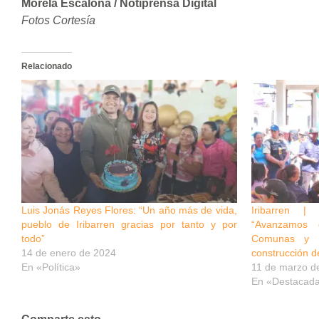
Morela Escalona / Notiprensa Digital
Fotos Cortesía
Relacionado
Luis Jonás Reyes Flores: “Un año más de vida,
Iribarren |
pueblo de Iribarren gracias por tanto y por
“Avanzamos 
todo”
Comunas y 
14 de enero de 2024
construcción d
En «Política»
11 de marzo d
En «Destacad