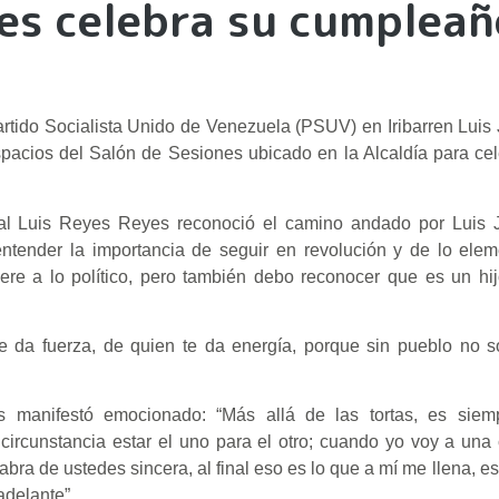
res celebra su cumpleañ
Partido Socialista Unido de Venezuela (PSUV) en Iribarren Lui
espacios del Salón de Sesiones ubicado en la Alcaldía para ce
al Luis Reyes Reyes reconoció el camino andado por Luis J
tender la importancia de seguir en revolución y de lo elem
ere a lo político, pero también debo reconocer que es un hi
te da fuerza, de quien te da energía, porque sin pueblo no 
 manifestó emocionado: “Más allá de las tortas, es siem
rcunstancia estar el uno para el otro; cuando yo voy a una
labra de ustedes sincera, al final eso es lo que a mí me llena, e
adelante”.