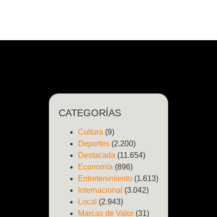
CATEGORÍAS
Cultura
(9)
Deportes
(2.200)
Destacada
(11.654)
Economía
(896)
Entretenimiento
(1.613)
Internacional
(3.042)
Local
(2.943)
Marcas de Valor
(31)