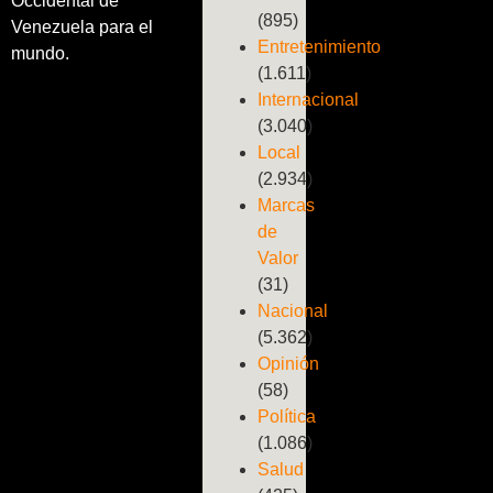
Occidental de
(895)
Venezuela para el
Entretenimiento
mundo.
(1.611)
Internacional
(3.040)
Local
(2.934)
Marcas
de
Valor
(31)
Nacional
(5.362)
Opinión
(58)
Política
(1.086)
Salud