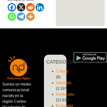
CATEGORÍAS
Cultura
(9)
Deportes
Somos un medio
(2.197)
comunicacional
Destacada
nacido en la
(11.634)
región Centro-
Economía