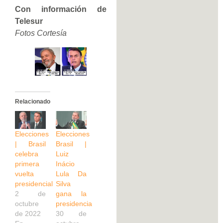
Con información de
Telesur
Fotos Cortesía
Relacionado
Elecciones
Elecciones
| Brasil
Brasil |
celebra
Luiz
primera
Inácio
vuelta
Lula Da
presidencial
Silva
2 de
gana la
octubre
presidencia
de 2022
30 de