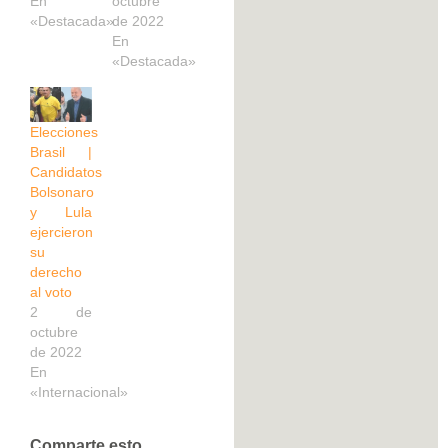
En
octubre
«Destacada»
de 2022
En
«Destacada»
Elecciones
Brasil |
Candidatos
Bolsonaro
y Lula
ejercieron
su
derecho
al voto
2 de
octubre
de 2022
En
«Internacional»
Comparte esto