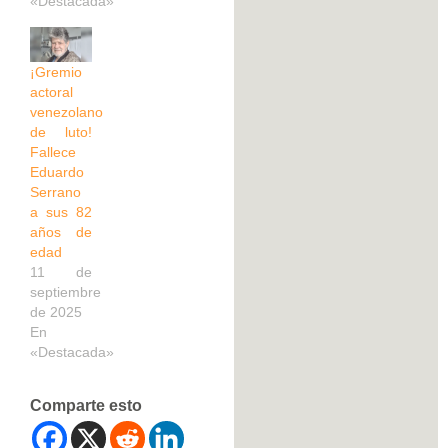
«Destacada»
¡Gremio
actoral
venezolano
de luto!
Fallece
Eduardo
Serrano
a sus 82
años de
edad
11 de
septiembre
de 2025
En
«Destacada»
Comparte esto