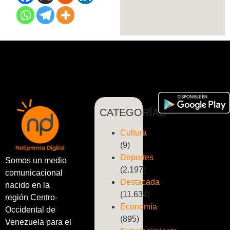
CATEGORÍAS
Cultura
(9)
Deportes
Somos un medio
(2.197)
comunicacional
Destacada
nacido en la
(11.634)
región Centro-
Economía
Occidental de
(895)
Venezuela para el