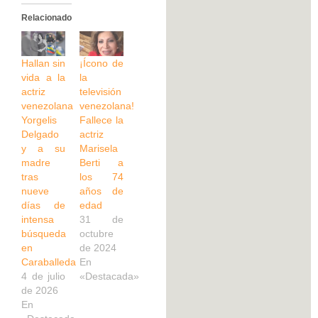
Relacionado
Hallan sin
¡Ícono de
vida a la
la
actriz
televisión
venezolana
venezolana!
Yorgelis
Fallece la
Delgado
actriz
y a su
Marisela
madre
Berti a
tras
los 74
nueve
años de
días de
edad
intensa
31 de
búsqueda
octubre
en
de 2024
Caraballeda
En
4 de julio
«Destacada»
de 2026
En