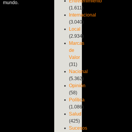
Entretenimiento
mundo.
(1.611)
Internacional
(3.040)
Local
(2.934)
Marcas
de
Valor
(31)
Nacional
(5.362)
Opinión
(58)
Política
(1.086)
Salud
(425)
Sucesos