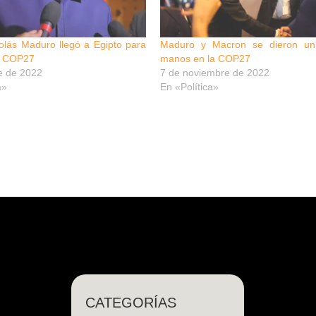
olás Maduro llegó a Egipto para
Maduro y Macron se dieron un
la COP27
manos en la COP27
e de 2022
7 de noviembre de 2022
a»
En «Política»
CATEGORÍAS