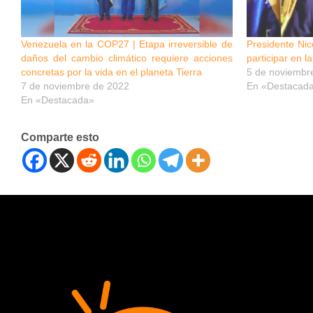
Venezuela en la COP27 | Etapa irreversible de
Presidente Nic
daños del cambio climático requiere acciones
participar en 
concretas por la vida en el planeta Tierra
5 de noviembr
7 de noviembre de 2022
En «Destacad
En «Destacada»
Comparte esto