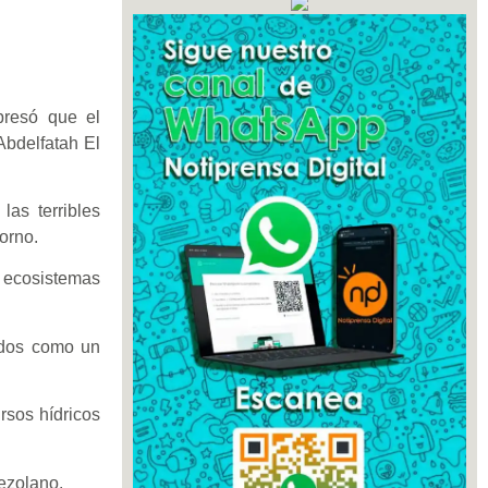
presó que el
 Abdelfatah El
as terribles
orno.
 ecosistemas
odos como un
rsos hídricos
nezolano.