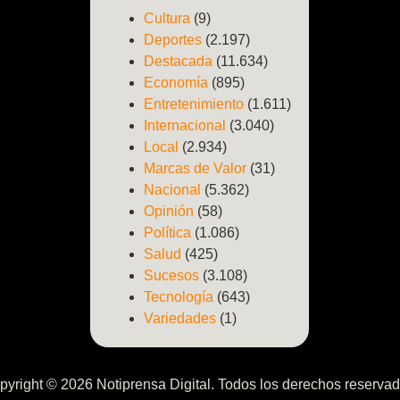
Cultura
(9)
Deportes
(2.197)
Destacada
(11.634)
Economía
(895)
Entretenimiento
(1.611)
Internacional
(3.040)
Local
(2.934)
Marcas de Valor
(31)
Nacional
(5.362)
Opinión
(58)
Política
(1.086)
Salud
(425)
Sucesos
(3.108)
Tecnología
(643)
Variedades
(1)
pyright © 2026 Notiprensa Digital. Todos los derechos reservad