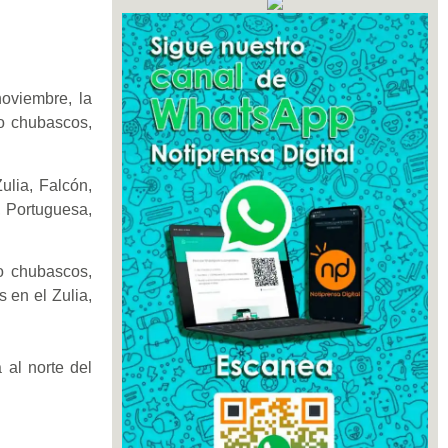
noviembre, la
 o chubascos,
lia, Falcón,
, Portuguesa,
 o chubascos,
s en el Zulia,
 al norte del