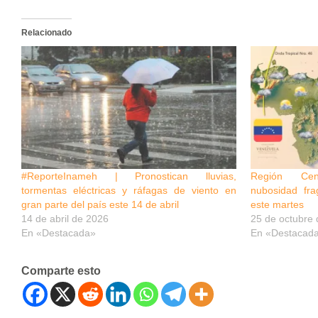
Relacionado
#ReporteInameh | Pronostican lluvias,
Región Cent
tormentas eléctricas y ráfagas de viento en
nubosidad fra
gran parte del país este 14 de abril
este martes
14 de abril de 2026
25 de octubre
En «Destacada»
En «Destacad
Comparte esto