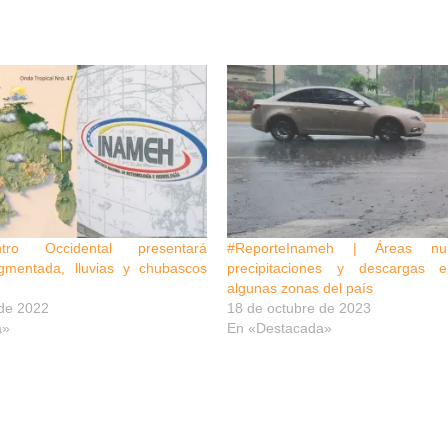
ro Occidental presentará
#ReporteInameh | Áreas nu
gmentada, lluvias y chubascos
precipitaciones y descargas e
algunas zonas del país
 de 2022
18 de octubre de 2023
a»
En «Destacada»