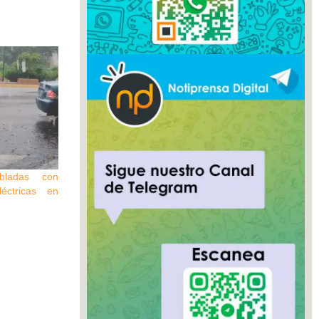
bladas con
léctricas en