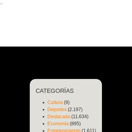
a»
CATEGORÍAS
Cultura
(9)
Deportes
(2.197)
Destacada
(11.634)
Economía
(895)
Entretenimiento
(1.611)