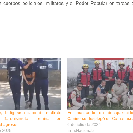
os cuerpos policiales, militares y el Poder Popular en tareas
on¡ Indignante caso de maltrato
En búsqueda de desaparecid
Barquisimeto termina en
Canino se desplegó en Cumanaco
l agresor
6 de julio de 2024
e 2025
En «Nacional»