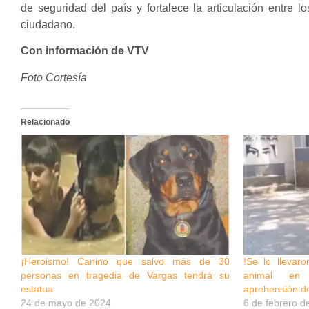
de seguridad del país y fortalece la articulación entre l
ciudadano.
Con información de VTV
Foto Cortesía
Relacionado
¡Heroismo! Canino que salvo más de 30
!Se lo llevar
personas en tragedia de Vargas tendrá su
animal en 
estatua
aprehensión de
24 de mayo de 2024
6 de febrero d