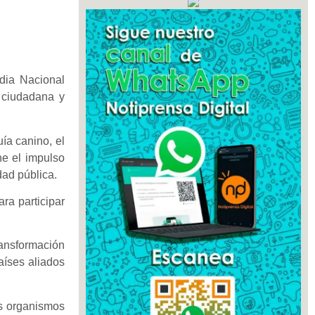
dia Nacional
 ciudadana y
ía canino, el
e el impulso
dad pública.
ra participar
ransformación
aíses aliados
os organismos