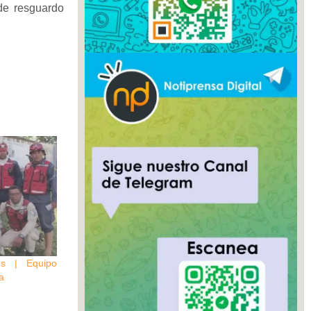
 de resguardo
os | Equipo
a