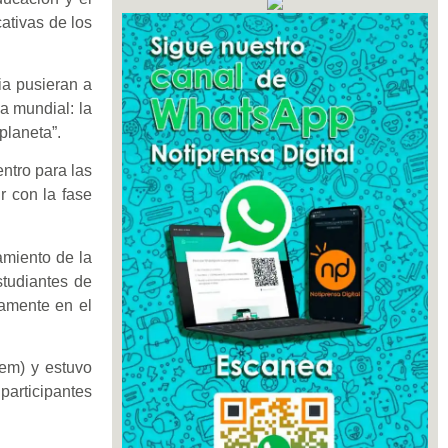
ativas de los
ia pusieran a
a mundial: la
planeta”.
ntro para las
r con la fase
amiento de la
tudiantes de
vamente en el
nem) y estuvo
participantes