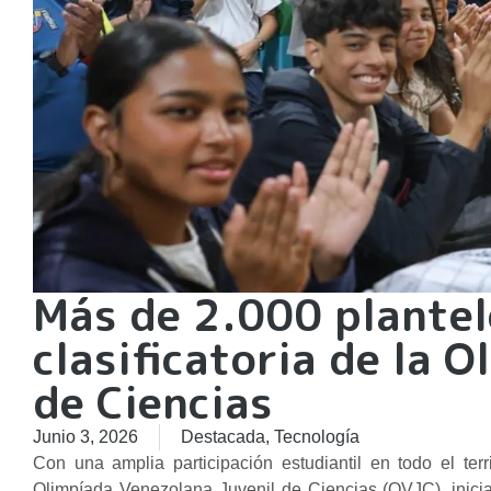
Más de 2.000 plantel
clasificatoria de la 
de Ciencias
Junio 3, 2026
Destacada
,
Tecnología
Con una amplia participación estudiantil en todo el terri
Olimpíada Venezolana Juvenil de Ciencias (OVJC), inicia