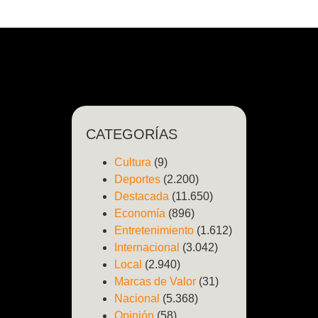
CATEGORÍAS
Cultura
(9)
Deportes
(2.200)
Destacada
(11.650)
Economía
(896)
Entretenimiento
(1.612)
Internacional
(3.042)
Local
(2.940)
Marcas de Valor
(31)
Nacional
(5.368)
Opinión
(58)