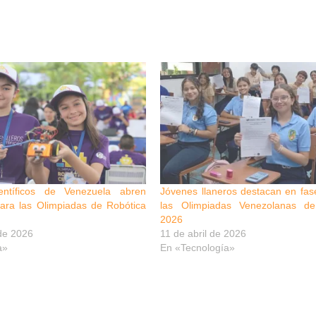
ientíficos de Venezuela abren
Jóvenes llaneros destacan en fas
para las Olimpiadas de Robótica
las Olimpiadas Venezolanas de
2026
de 2026
11 de abril de 2026
a»
En «Tecnología»