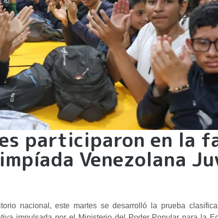
es participaron en la f
Olimpíada Venezolana Ju
torio nacional, este martes se desarrolló la prueba clasificat
tiva impulsada por el Ministerio del Poder Popular para la E