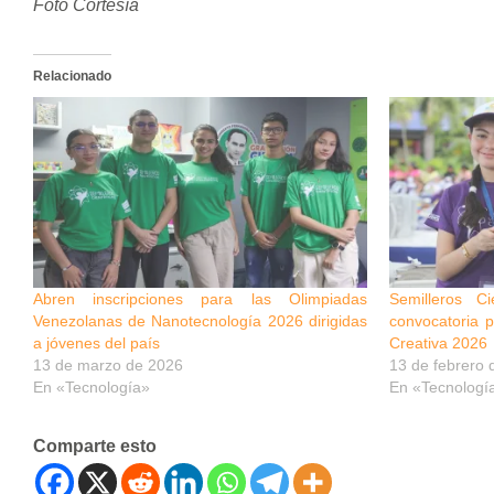
Foto Cortesía
Relacionado
Abren inscripciones para las Olimpiadas
Semilleros C
Venezolanas de Nanotecnología 2026 dirigidas
convocatoria 
a jóvenes del país
Creativa 2026
13 de marzo de 2026
13 de febrero 
En «Tecnología»
En «Tecnologí
Comparte esto