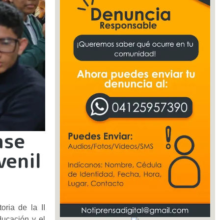
ase
venil
oria de la II
ducación y el