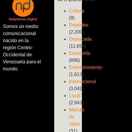
Cultura
(9)
Deportes
Somos un medio
(2.200)
comunicacional
Destacada
nacido en la
(11.654)
región Centro-
Economía
Occidental de
(896)
Venezuela para el
Entretenimiento
mundo.
(1.613)
Internacional
(3.042)
Local
(2.943)
Marcas
de
Valor
(31)