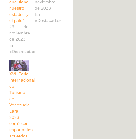
que tiene
noviembre
nuestro
de 2023
estado y
En
el país”
«Destacada»
23 de
noviembre
de 2023
En
«Destacada»
XVI Feria
Internacional
de
Turismo
de
Venezuela
Lara
2023
cerró con
importantes
acuerdos