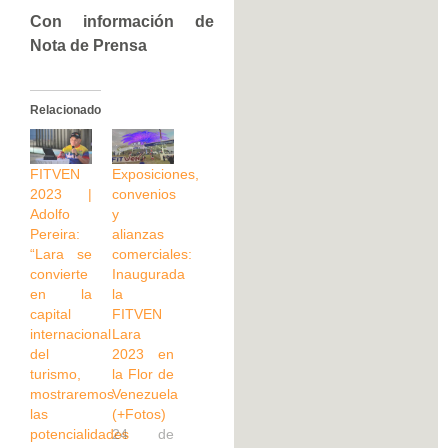
Con información de
Nota de Prensa
Relacionado
FITVEN
Exposiciones,
2023 |
convenios
Adolfo
y
Pereira:
alianzas
“Lara se
comerciales:
convierte
Inaugurada
en la
la
capital
FITVEN
internacional
Lara
del
2023 en
turismo,
la Flor de
mostraremos
Venezuela
las
(+Fotos)
potencialidades
24 de