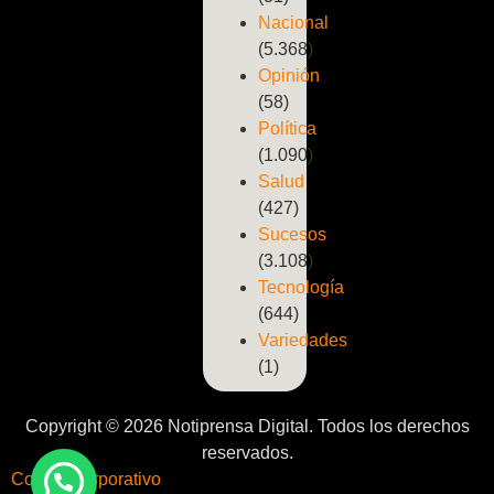
Nacional
(5.368)
Opinión
(58)
Política
(1.090)
Salud
(427)
Sucesos
(3.108)
Tecnología
(644)
Variedades
(1)
Copyright © 2026 Notiprensa Digital. Todos los derechos
reservados.
Correo Corporativo