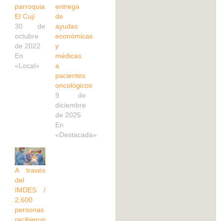
parroquia
entrega
El Cují
de
30 de
ayudas
octubre
económicas
de 2022
y
En
médicas
«Local»
a
pacientes
oncológicos
9 de
diciembre
de 2025
En
«Destacada»
A través
del
IMDES /
2.600
personas
recibieron