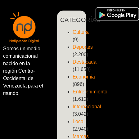
CATEGORÍAS
Cultura
(9)
Deportes
Somos un medio
(2.200)
comunicacional
Destacada
nacido en la
(11.650)
región Centro-
Economía
Occidental de
(896)
Venezuela para el
Entretenimiento
mundo.
(1.612)
Internacional
(3.042)
Local
(2.940)
Marcas