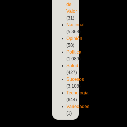
de
Valor
(31)
Nacional
(5.368)
Opinión
(58)
Política
(1.089)
Salud
(427)
Sucesos
(3.108)
Tecnología
(644)
Variedades
(1)