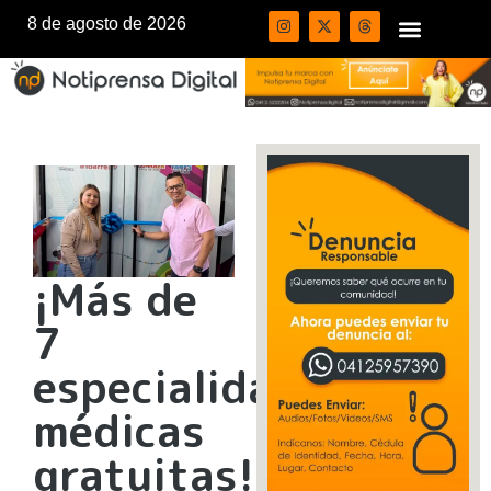
8 de agosto de 2026
¡Más de
7
especialidades
médicas
gratuitas!