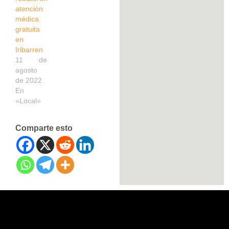
atención
médica
gratuita
en
Iribarren
11 de
agosto
de 2022
En
«Local»
Comparte esto