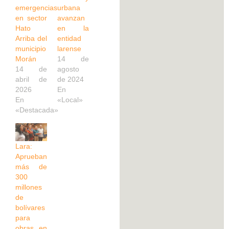
emergencias
urbana
en sector
avanzan
Hato
en la
Arriba del
entidad
municipio
larense
Morán
14 de
14 de
agosto
abril de
de 2024
2026
En
En
«Local»
«Destacada»
Lara:
Aprueban
más de
300
millones
de
bolívares
para
obras en