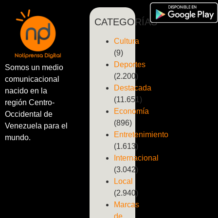
CATEGORÍAS
Cultura
(9)
Deportes
Somos un medio
(2.200)
comunicacional
Destacada
nacido en la
(11.651)
región Centro-
Economía
Occidental de
(896)
Venezuela para el
Entretenimiento
mundo.
(1.613)
Internacional
(3.042)
Local
(2.940)
Marcas
de