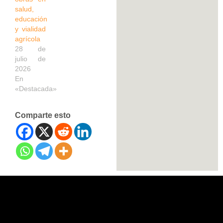
salud,
educación
y vialidad
agrícola
28 de
julio de
2026
En
«Destacada»
Comparte esto