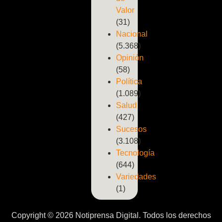
Valor
(31)
Nacional
(5.368)
Opinión
(58)
Política
(1.089)
Salud
(427)
Sucesos
(3.108)
Tecnología
(644)
Variedades
(1)
Copyright © 2026 Notiprensa Digital. Todos los derechos