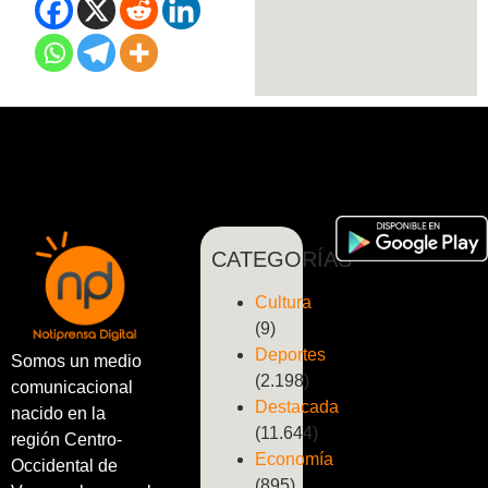
CATEGORÍAS
Cultura
(9)
Deportes
Somos un medio
(2.198)
comunicacional
Destacada
nacido en la
(11.644)
región Centro-
Economía
Occidental de
(895)