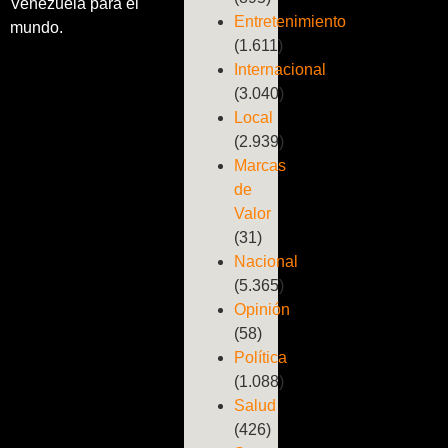
Venezuela para el
Entretenimiento
mundo.
(1.611)
Internacional
(3.040)
Local
(2.939)
Marcas
de
Valor
(31)
Nacional
(5.365)
Opinión
(58)
Política
(1.088)
Salud
(426)