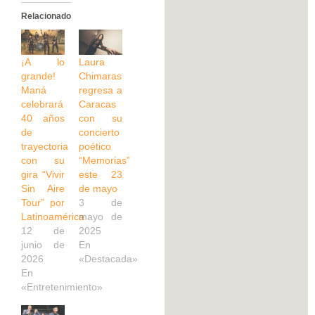
Relacionado
¡A lo
Laura
grande!
Chimaras
Maná
regresa a
celebrará
Caracas
40 años
con su
de
concierto
trayectoria
poético
con su
“Memorias”
gira “Vivir
este 23
Sin Aire
de mayo
Tour” por
3 de
Latinoamérica
mayo de
12 de
2025
junio de
En
2026
«Destacada»
En
«Entretenimiento»