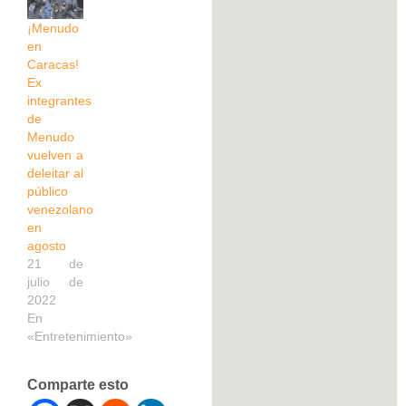
¡Menudo
en
Caracas!
Ex
integrantes
de
Menudo
vuelven a
deleitar al
público
venezolano
en
agosto
21 de
julio de
2022
En
«Entretenimiento»
Comparte esto