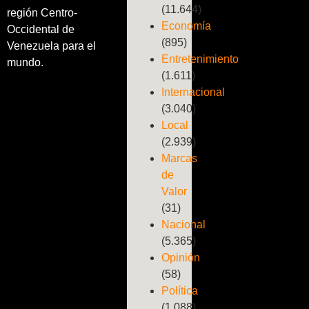
(11.644)
región Centro-
Economía
Occidental de
(895)
Venezuela para el
Entretenimiento
mundo.
(1.611)
Internacional
(3.040)
Local
(2.939)
Marcas
de
Valor
(31)
Nacional
(5.365)
Opinión
(58)
Política
(1.088)