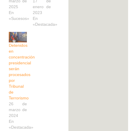
marzo de
17 de
2025
enero de
En
2023
«Sucesos»
En
«Destacada»
Detenidos
en
concentración
presidencial
serán
procesados
por
Tribunal
de
Terrorismo
26 de
marzo de
2024
En
«Destacada»