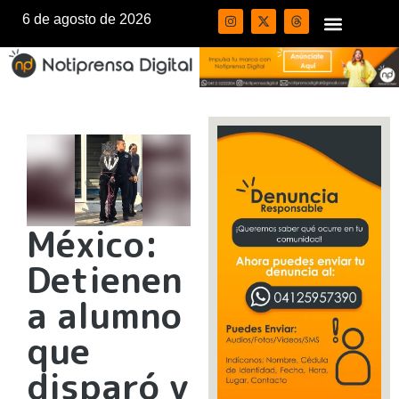
6 de agosto de 2026
México:
Detienen
a alumno
que
disparó y