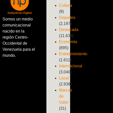
Cultura
(9)
Deportes
Somos un medio
(2.197)
comunicacional
Destacada
nacido en la
(11.639)
región Centro-
Economía
Occidental de
(895)
Venezuela para el
Entretenimiento
mundo.
(1.611)
Internacional
(3.040)
Local
(2.938)
Marcas
de
Valor
(31)