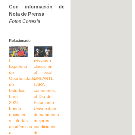
Con información de
Nota de Prensa
Fotos Cortesía
Relacionado
I
¡Reciben
Expoferia
clases en
de
el piso!
Oportunidades
UNEARTE-
de
LARA
Estudios
conmemora
Lara
el Día del
2023
Estudiante
brindó
Universitario
opciones
demandando
y ofertas
mejores
académicas
condiciones
a
de