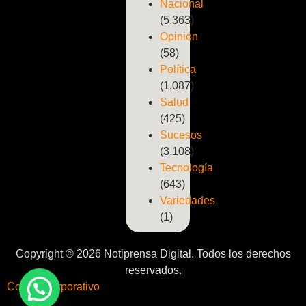
Nacional
(5.363)
Opinión
(58)
Política
(1.087)
Salud
(425)
Sucesos
(3.108)
Tecnología
(643)
Variedades
(1)
Copyright © 2026 Notiprensa Digital. Todos los derechos
reservados.
Correo Corporativo