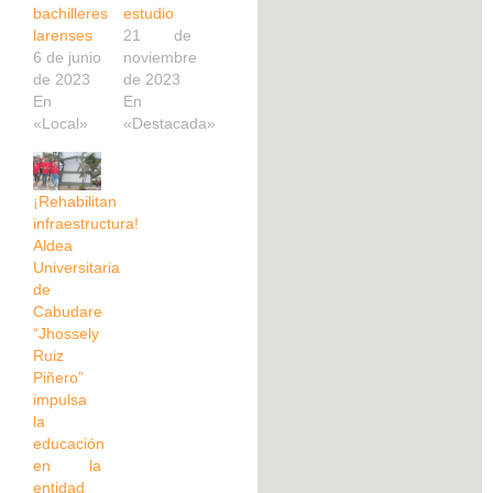
bachilleres
estudio
larenses
21 de
6 de junio
noviembre
de 2023
de 2023
En
En
«Local»
«Destacada»
¡Rehabilitan
infraestructura!
Aldea
Universitaria
de
Cabudare
“Jhossely
Ruiz
Piñero”
impulsa
la
educación
en la
entidad