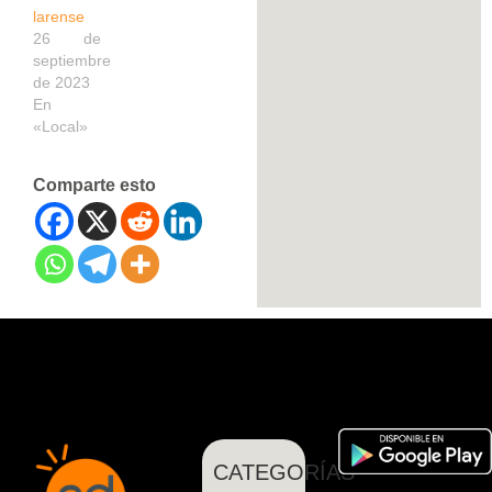
larense
26 de
septiembre
de 2023
En
«Local»
Comparte esto
CATEGORÍAS