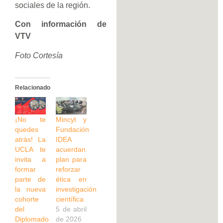
sociales de la región.
Con información de
VTV
Foto Cortesía
Relacionado
¡No te
‎Mincyt y
quedes
Fundación
atrás! La
IDEA
UCLA te
acuerdan
invita a
plan para
formar
reforzar
parte de
ética en
la nueva
investigación
cohorte
científica‎‎
del
5 de abril
Diplomado
de 2026