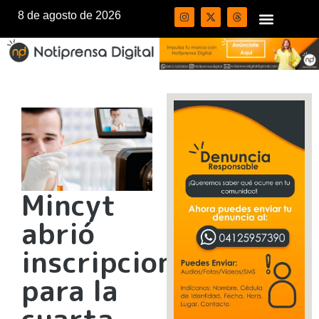
8 de agosto de 2026
Mincyt
abrió
inscripciones
para la
cuarta