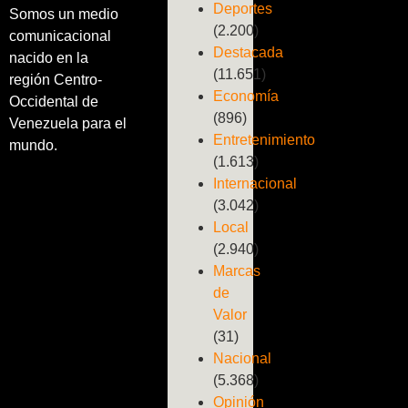
Deportes
Somos un medio
(2.200)
comunicacional
Destacada
nacido en la
(11.651)
región Centro-
Economía
Occidental de
(896)
Venezuela para el
Entretenimiento
mundo.
(1.613)
Internacional
(3.042)
Local
(2.940)
Marcas
de
Valor
(31)
Nacional
(5.368)
Opinión