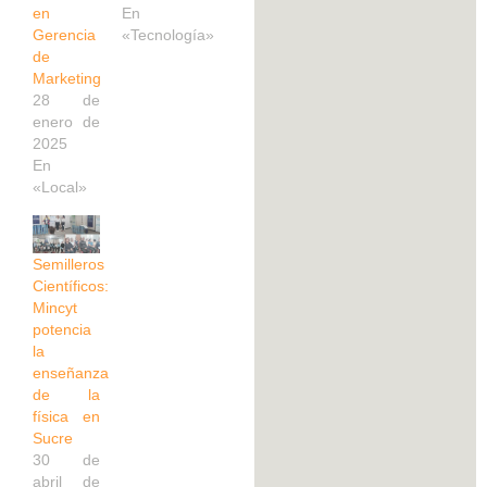
en
En
Gerencia
«Tecnología»
de
Marketing
28 de
enero de
2025
En
«Local»
Semilleros
Científicos:
Mincyt
potencia
la
enseñanza
de la
física en
Sucre
30 de
abril de