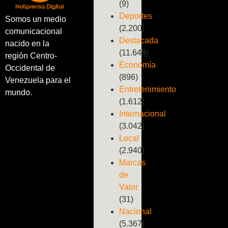
(9)
Deportes
Somos un medio
(2.200)
comunicacional
Destacada
nacido en la
(11.649)
región Centro-
Economía
Occidental de
(896)
Venezuela para el
Entretenimiento
mundo.
(1.612)
Internacional
(3.042)
Local
(2.940)
Marcas
de
Valor
(31)
Nacional
(5.367)