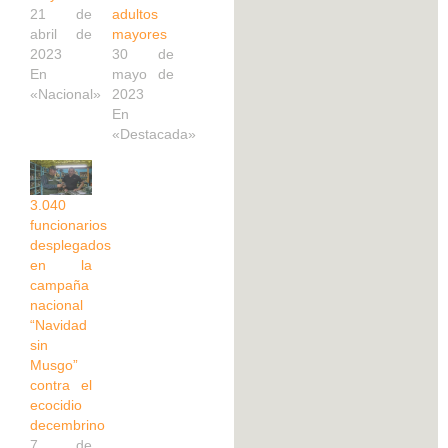
21 de
adultos
abril de
mayores
2023
30 de
En
mayo de
«Nacional»
2023
En
«Destacada»
3.040
funcionarios
desplegados
en la
campaña
nacional
“Navidad
sin
Musgo”
contra el
ecocidio
decembrino
7 de