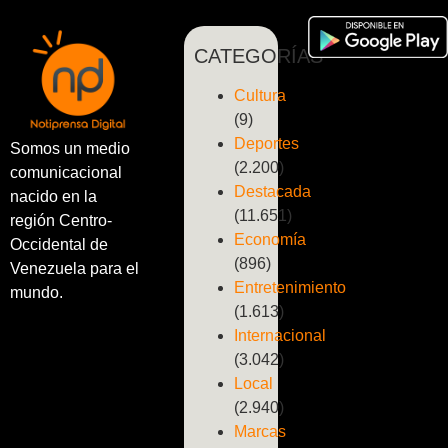
CATEGORÍAS
Cultura
(9)
Deportes
Somos un medio
(2.200)
comunicacional
Destacada
nacido en la
(11.651)
región Centro-
Economía
Occidental de
(896)
Venezuela para el
Entretenimiento
mundo.
(1.613)
Internacional
(3.042)
Local
(2.940)
Marcas