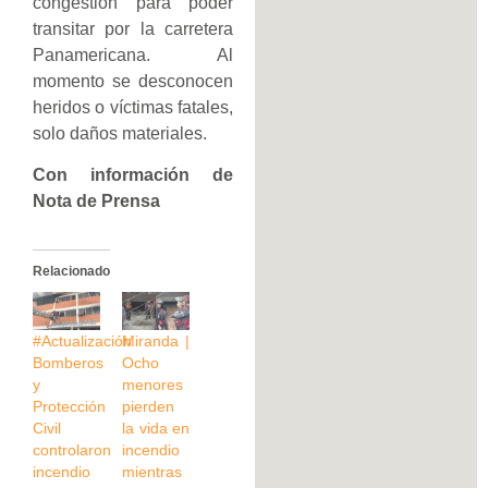
congestión para poder
transitar por la carretera
Panamericana. Al
momento se desconocen
heridos o víctimas fatales,
solo daños materiales.
Con información de
Nota de Prensa
Relacionado
#Actualización
Miranda |
Bomberos
Ocho
y
menores
Protección
pierden
Civil
la vida en
controlaron
incendio
incendio
mientras