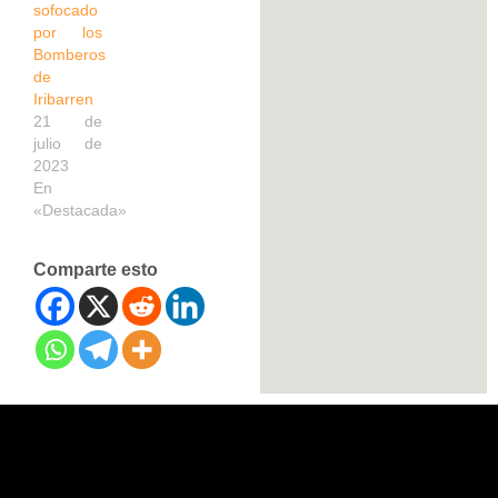
sofocado
por los
Bomberos
de
Iribarren
21 de
julio de
2023
En
«Destacada»
Comparte esto