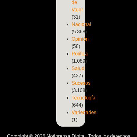
de
Valor
(31)
Nacional
(5.368)
Opinión
(58)
Política
(1.089)
Salud
(427)
Sucesos
(3.108)
Tecnología
(644)
Variedades
(1)
Copyright © 2026 Notiprensa Digital. Todos los derechos