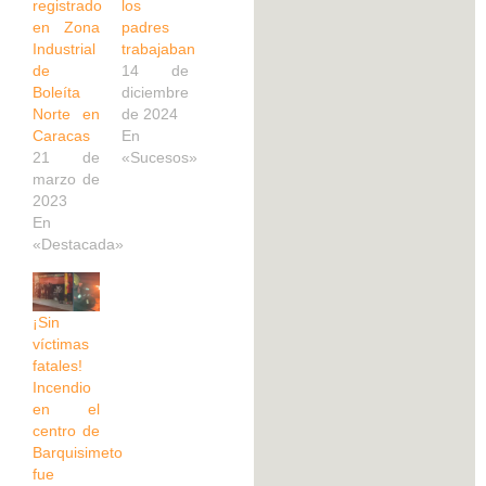
registrado
los
en Zona
padres
Industrial
trabajaban
de
14 de
Boleíta
diciembre
Norte en
de 2024
Caracas
En
21 de
«Sucesos»
marzo de
2023
En
«Destacada»
¡Sin
víctimas
fatales!
Incendio
en el
centro de
Barquisimeto
fue