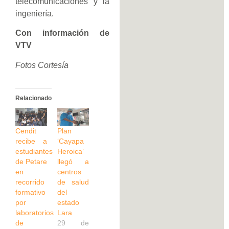
telecomunicaciones y la
ingeniería.
Con información de
VTV
Fotos Cortesía
Relacionado
Cendit
Plan
recibe a
‘Cayapa
estudiantes
Heroica’
de Petare
llegó a
en
centros
recorrido
de salud
formativo
del
por
estado
laboratorios
Lara
de
29 de