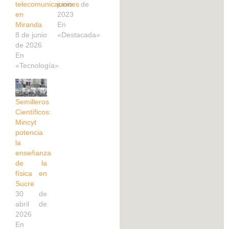
telecomunicaciones
junio de
en
2023
Miranda
En
8 de junio
«Destacada»
de 2026
En
«Tecnología»
Semilleros
Científicos:
Mincyt
potencia
la
enseñanza
de la
física en
Sucre
30 de
abril de
2026
En