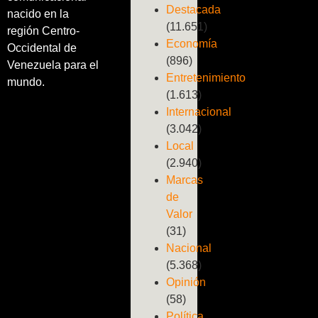
Destacada
nacido en la
(11.651)
región Centro-
Economía
Occidental de
(896)
Venezuela para el
Entretenimiento
mundo.
(1.613)
Internacional
(3.042)
Local
(2.940)
Marcas
de
Valor
(31)
Nacional
(5.368)
Opinión
(58)
Política