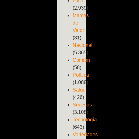
Local
(2.939)
Marcas
de
Valor
(31)
Nacional
(5.365)
Opinión
(58)
Política
(1.088)
Salud
(426)
Sucesos
(3.108)
Tecnología
(643)
Variedades