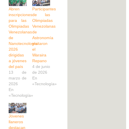
Abren
Participantes
inscripciones
de las
para las
Olimpiadas
Olimpiadas
Venezolanas
Venezolanas
de
de
Astronomía
Nanotecnología
visitaron
2026
el
dirigidas
Waraira
a jóvenes
Repano
del país
4 de junio
13 de
de 2026
marzo de
En
2026
«Tecnología»
En
«Tecnología»
Jóvenes
llaneros
destacan