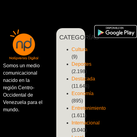
CATEGORÍAS
Cultura
(9)
Deportes
Somos un medio
(2.198)
comunicacional
Destacada
nacido en la
(11.644)
región Centro-
Economía
Occidental de
(895)
Venezuela para el
Entretenimiento
mundo.
(1.611)
Internacional
(3.040)