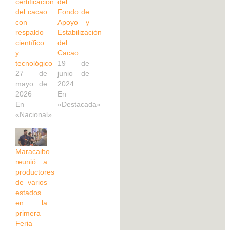
certificación
del
del cacao
Fondo de
con
Apoyo y
respaldo
Estabilización
científico
del
y
Cacao
tecnológico
19 de
27 de
junio de
mayo de
2024
2026
En
En
«Destacada»
«Nacional»
Maracaibo
reunió a
productores
de varios
estados
en la
primera
Feria