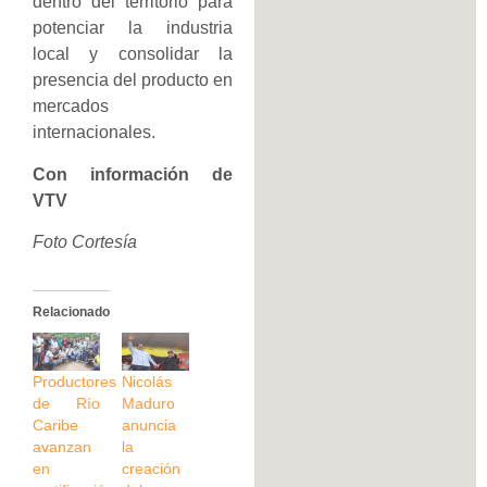
dentro del territorio para
potenciar la industria
local y consolidar la
presencia del producto en
mercados
internacionales.
Con información de
VTV
Foto Cortesía
Relacionado
Productores
Nicolás
de Río
Maduro
Caribe
anuncia
avanzan
la
en
creación