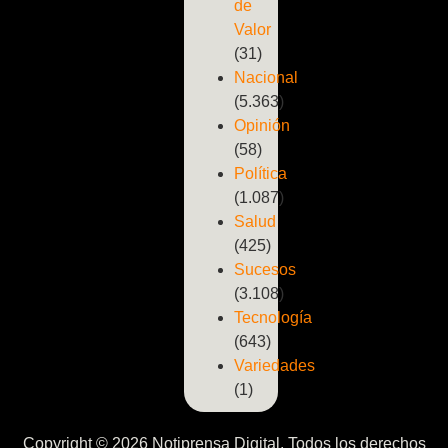
de
Valor
(31)
Nacional
(5.363)
Opinión
(58)
Política
(1.087)
Salud
(425)
Sucesos
(3.108)
Tecnología
(643)
Variedades
(1)
Copyright © 2026 Notiprensa Digital. Todos los derechos