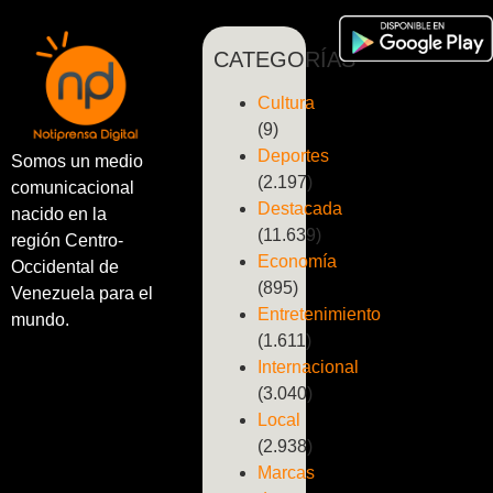
CATEGORÍAS
Cultura
(9)
Deportes
Somos un medio
(2.197)
comunicacional
Destacada
nacido en la
(11.639)
región Centro-
Economía
Occidental de
(895)
Venezuela para el
Entretenimiento
mundo.
(1.611)
Internacional
(3.040)
Local
(2.938)
Marcas