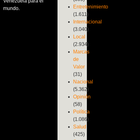
Venezuela para el
Entretenimiento
mundo.
(1.611)
Internacional
(3.040)
Local
(2.934)
Marcas
de
Valor
(31)
Nacional
(5.362)
Opinión
(58)
Política
(1.086)
Salud
(425)