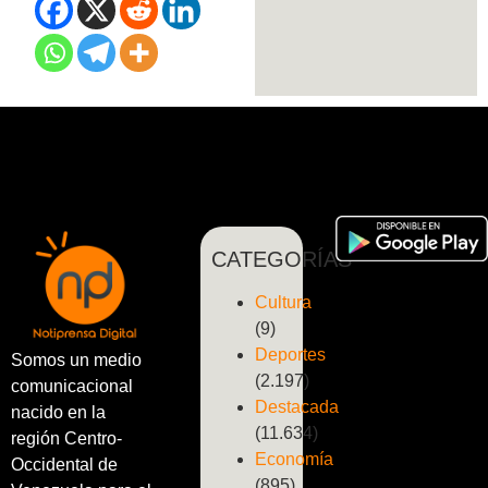
CATEGORÍAS
Cultura
(9)
Deportes
Somos un medio
(2.197)
comunicacional
Destacada
nacido en la
(11.634)
región Centro-
Economía
Occidental de
(895)