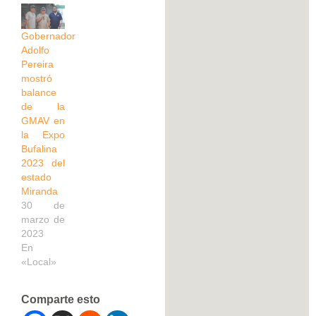
Gobernador
Adolfo
Pereira
mostró
balance
de la
GMAV en
la Expo
Bufalina
2023 del
estado
Miranda
30 de
marzo de
2023
En
«Local»
Comparte esto