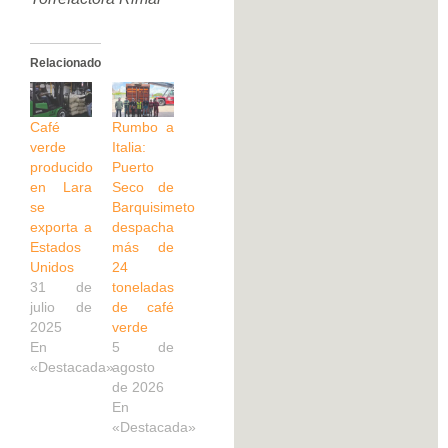
Relacionado
Café
Rumbo a
verde
Italia:
producido
Puerto
en Lara
Seco de
se
Barquisimeto
exporta a
despacha
Estados
más de
Unidos
24
31 de
toneladas
julio de
de café
2025
verde
En
5 de
«Destacada»
agosto
de 2026
En
«Destacada»