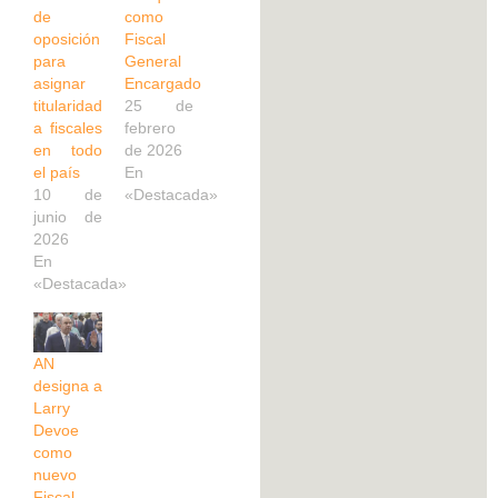
de
como
oposición
Fiscal
para
General
asignar
Encargado
titularidad
25 de
a fiscales
febrero
en todo
de 2026
el país
En
10 de
«Destacada»
junio de
2026
En
«Destacada»
AN
designa a
Larry
Devoe
como
nuevo
Fiscal