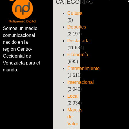
CATEGORÍAS
Cultura
(9)
Deportes
Somos un medio
(2.197)
comunicacional
Destacada
nacido en la
(11.634)
región Centro-
Economía
Occidental de
(895)
Venezuela para el
Entretenimiento
mundo.
(1.611)
Internacional
(3.040)
Local
(2.934)
Marcas
de
Valor