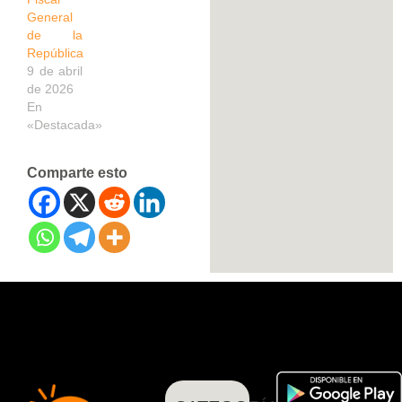
General
de la
República
9 de abril
de 2026
En
«Destacada»
Comparte esto