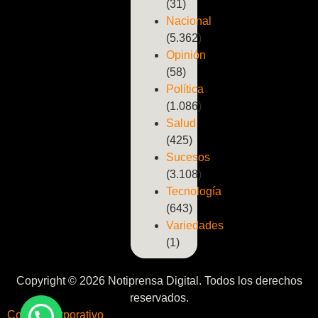
(31)
Nacional
(5.362)
Opinión
(58)
Política
(1.086)
Salud
(425)
Sucesos
(3.108)
Tecnología
(643)
Variedades
(1)
Copyright © 2026 Notiprensa Digital. Todos los derechos
reservados.
Correo Corporativo