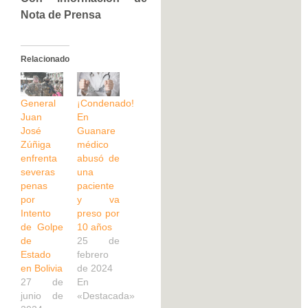
Nota de Prensa
Relacionado
General
¡Condenado!
Juan
En
José
Guanare
Zúñiga
médico
enfrenta
abusó de
severas
una
penas
paciente
por
y va
Intento
preso por
de Golpe
10 años
de
25 de
Estado
febrero
en Bolivia
de 2024
27 de
En
junio de
«Destacada»