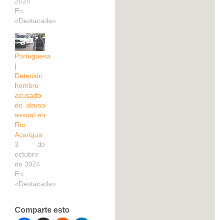
2024
En
«Destacada»
Portuguesa
|
Detenido
hombre
acusado
de abuso
sexual en
Río
Acarigua
3 de
octubre
de 2024
En
«Destacada»
Comparte esto