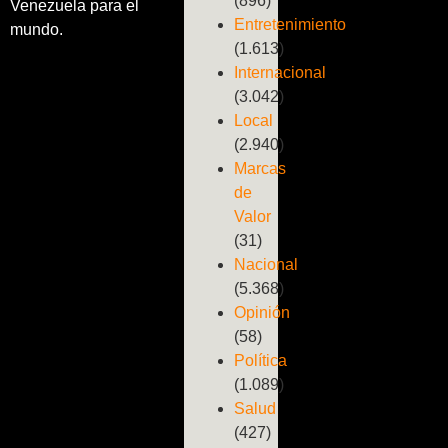
(896)
Venezuela para el
Entretenimiento
mundo.
(1.613)
Internacional
(3.042)
Local
(2.940)
Marcas
de
Valor
(31)
Nacional
(5.368)
Opinión
(58)
Política
(1.089)
Salud
(427)