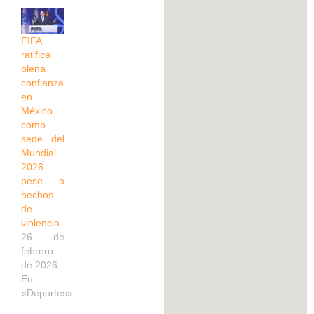
FIFA
ratifica
plena
confianza
en
México
como
sede del
Mundial
2026
pese a
hechos
de
violencia
26 de
febrero
de 2026
En
«Deportes»