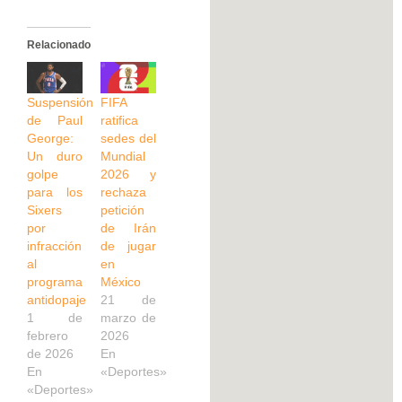
Relacionado
Suspensión
FIFA
de Paul
ratifica
George:
sedes del
Un duro
Mundial
golpe
2026 y
para los
rechaza
Sixers
petición
por
de Irán
infracción
de jugar
al
en
programa
México
antidopaje
21 de
1 de
marzo de
febrero
2026
de 2026
En
En
«Deportes»
«Deportes»