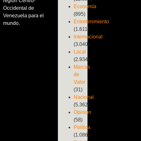
región Centro-
Economía
Occidental de
(895)
Venezuela para el
Entretenimiento
mundo.
(1.611)
Internacional
(3.040)
Local
(2.934)
Marcas
de
Valor
(31)
Nacional
(5.362)
Opinión
(58)
Política
(1.086)