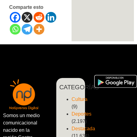
Comparte esto
CATEGORÍAS
Cultura
(9)
Deportes
Somos un medio
(2.197)
comunicacional
Destacada
nacido en la
(11.634)