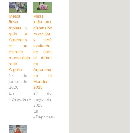
Messi
Messi
firma
sufre una
triplete y
distensión
guía a
muscular
Argentina
y será
en su
evaluado
estreno
de cara
mundialista
al debut
ante
de
Argelia
Argentina
17 de
en el
junio de
Mundial
2026
2026
En
27 de
«Deportes»
mayo de
2026
En
«Deportes»