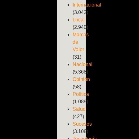
Internacional
(3.042)
Local
(2.940)
Marcas
de
Valor
(31)
Nacional
(5.368)
Opinión
(58)
Política
(1.089)
Salud
(427)
Sucesos
(3.108)
Tecnología