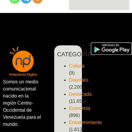
CATEGORÍAS
Cultura
(9)
Deportes
Somos un medio
(2.200)
comunicacional
Destacada
nacido en la
(11.650)
región Centro-
Economía
Occidental de
(896)
Venezuela para el
Entretenimiento
mundo.
(1.612)