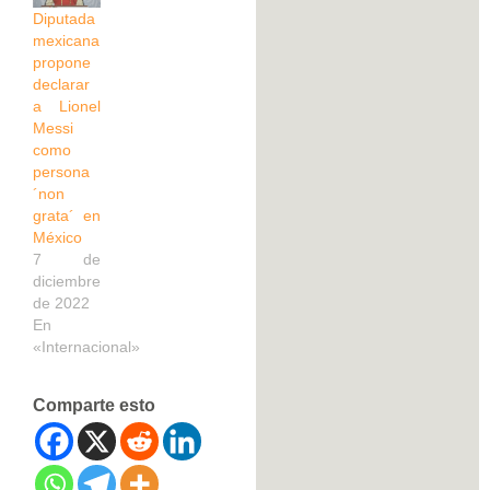
Diputada
mexicana
propone
declarar
a Lionel
Messi
como
persona
´non
grata´ en
México
7 de
diciembre
de 2022
En
«Internacional»
Comparte esto