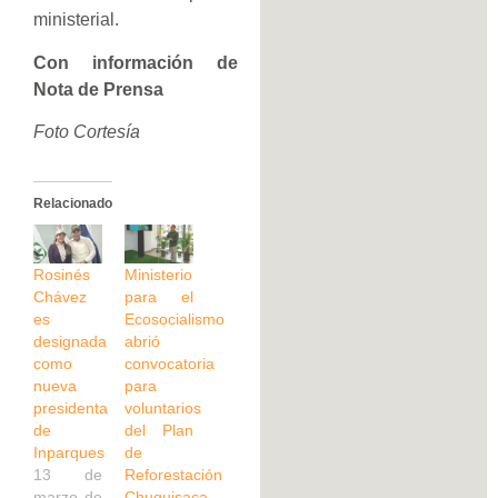
ministerial.
Con información de
Nota de Prensa
Foto Cortesía
Relacionado
Rosinés
Ministerio
Chávez
para el
es
Ecosocialismo
designada
abrió
como
convocatoria
nueva
para
presidenta
voluntarios
de
del Plan
Inparques
de
13 de
Reforestación
marzo de
Chuquisaca