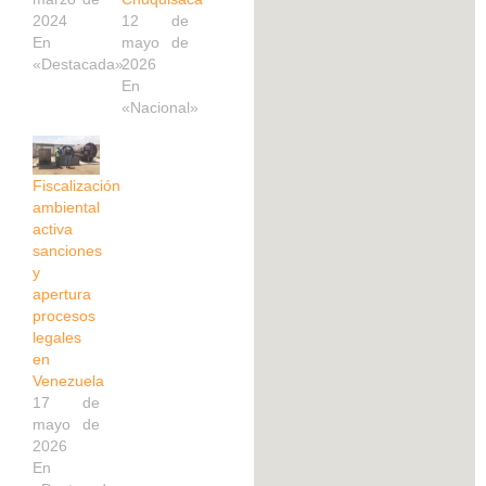
2024
12 de
En
mayo de
«Destacada»
2026
En
«Nacional»
Fiscalización
ambiental
activa
sanciones
y
apertura
procesos
legales
en
Venezuela
17 de
mayo de
2026
En