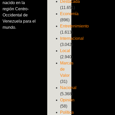
Destacada
nacido en la
(11.651)
región Centro-
Economía
Occidental de
(896)
Venezuela para el
Entretenimiento
mundo.
(1.613)
Internacional
(3.042)
Local
(2.940)
Marcas
de
Valor
(31)
Nacional
(5.368)
Opinión
(58)
Política