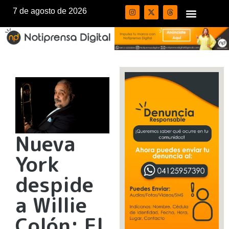
7 de agosto de 2026
Nueva
York
despide
a Willie
Colón: El