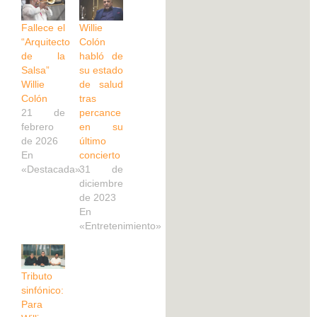
Fallece el
Willie
“Arquitecto
Colón
de la
habló de
Salsa”
su estado
Willie
de salud
Colón
tras
21 de
percance
febrero
en su
de 2026
último
En
concierto
«Destacada»
31 de
diciembre
de 2023
En
«Entretenimiento»
Tributo
sinfónico:
Para