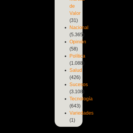
de
Valor
(31)
Nacional
(5.365)
Opinión
(58)
Política
(1.088)
Salud
(426)
Sucesos
(3.108)
Tecnología
(643)
Variedades
(1)