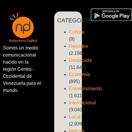
CATEGORÍAS
Cultura
(9)
Deportes
Somos un medio
(2.198)
comunicacional
Destacada
nacido en la
(11.644)
región Centro-
Economía
Occidental de
(895)
Venezuela para el
Entretenimiento
mundo.
(1.611)
Internacional
(3.040)
Local
(2.939)
Marcas