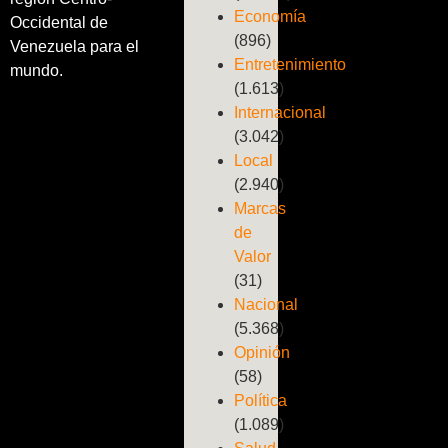
Economía
Occidental de
(896)
Venezuela para el
Entretenimiento
mundo.
(1.613)
Internacional
(3.042)
Local
(2.940)
Marcas
de
Valor
(31)
Nacional
(5.368)
Opinión
(58)
Política
(1.089)