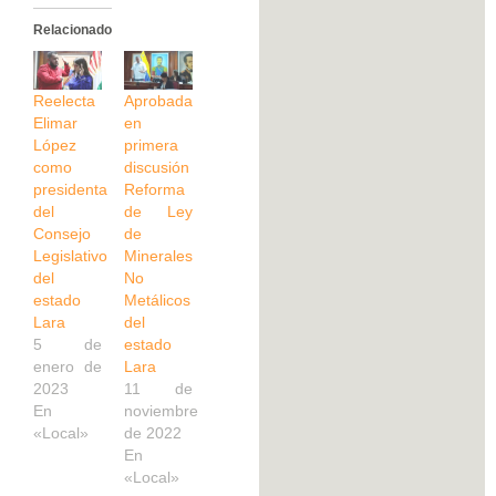
Relacionado
Reelecta
Aprobada
Elimar
en
López
primera
como
discusión
presidenta
Reforma
del
de Ley
Consejo
de
Legislativo
Minerales
del
No
estado
Metálicos
Lara
del
5 de
estado
enero de
Lara
2023
11 de
En
noviembre
«Local»
de 2022
En
«Local»