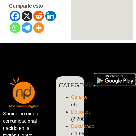
Comparte esto
CATEGORÍAS
Cultura
(9)
Deportes
Somos un medio
(2.200)
comunicacional
Destacada
nacido en la
(11.651)
región Centro-