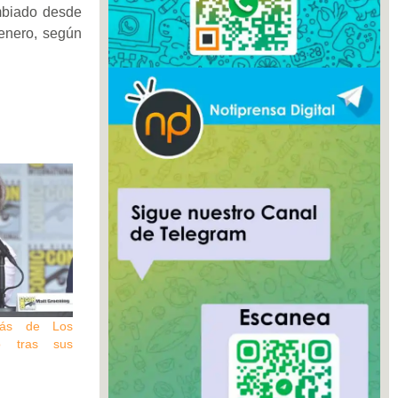
mbiado desde
enero, según
trás de Los
io tras sus