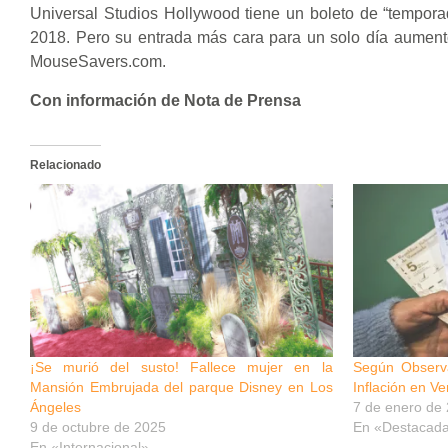
Universal Studios Hollywood tiene un boleto de “tempo
2018. Pero su entrada más cara para un solo día aument
MouseSavers.com.
Con información de Nota de Prensa
Relacionado
¡Se murió del susto! Fallece mujer en la
Según Observa
Mansión Embrujada del parque Disney en Los
Inflación en V
Ángeles
7 de enero de
9 de octubre de 2025
En «Destacad
En «Internacional»