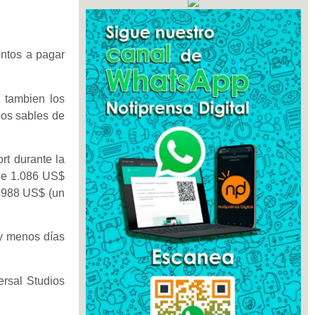
ntos a pagar
o tambien los
 los sables de
rt durante la
 de 1.086 US$
e 988 US$ (un
y menos días
ersal Studios