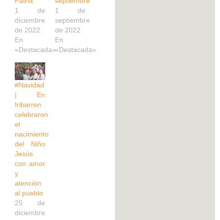
Patria
septiembre
1 de
1 de
diciembre
septiembre
de 2022
de 2022
En
En
«Destacada»
«Destacada»
#Navidad
| En
Iribarren
celebraron
el
nacimiento
del Niño
Jesús
con amor
y
atención
al pueblo
25 de
diciembre