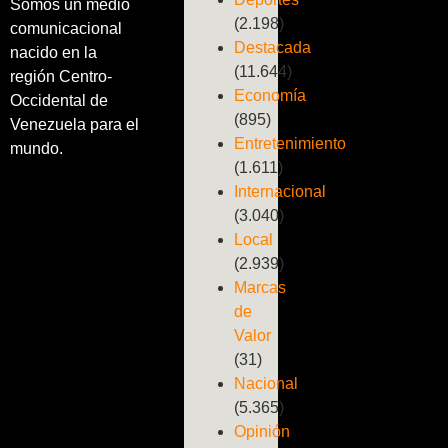
Somos un medio
(2.198)
comunicacional
Destacada
nacido en la
(11.644)
región Centro-
Economía
Occidental de
(895)
Venezuela para el
Entretenimiento
mundo.
(1.611)
Internacional
(3.040)
Local
(2.939)
Marcas
de
Valor
(31)
Nacional
(5.365)
Opinión