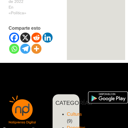
de 2022
En
«Política»
Comparte esto
CATEGORÍAS
Cultura
(9)
Deportes