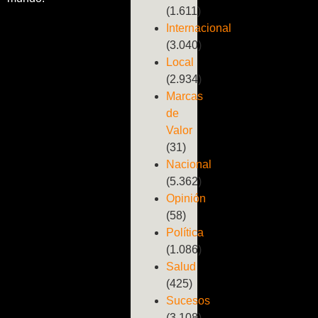
(1.611)
Internacional
(3.040)
Local
(2.934)
Marcas
de
Valor
(31)
Nacional
(5.362)
Opinión
(58)
Política
(1.086)
Salud
(425)
Sucesos
(3.108)