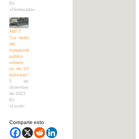
En
«Destacada»
AMTT:
“La tarifa
del
transporte
público
urbano
es de 10
bolívares”
5 de
diciembre
de 2023
En
«Local»
Comparte esto