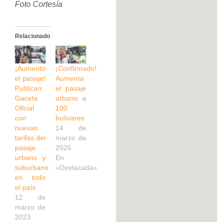
Foto Cortesía
Relacionado
¡Aumentó
¡Confirmado!
el pasaje!
Aumenta
Publican
el pasaje
Gaceta
urbano a
Oficial
100
con
bolívares
nuevas
14 de
tarifas del
marzo de
pasaje
2026
urbano y
En
suburbano
«Destacada»
en todo
el país
12 de
marzo de
2023