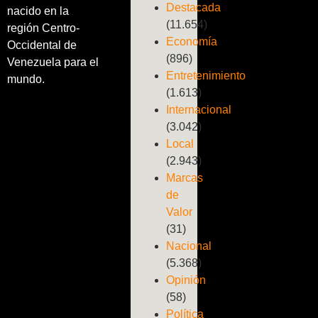
Destacada
nacido en la
(11.654)
región Centro-
Economía
Occidental de
(896)
Venezuela para el
Entretenimiento
mundo.
(1.613)
Internacional
(3.042)
Local
(2.943)
Marcas
de
Valor
(31)
Nacional
(5.368)
Opinión
(58)
Política