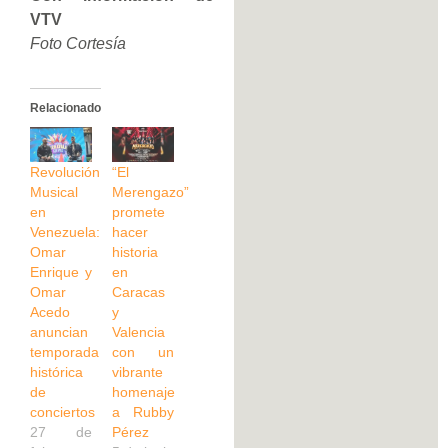
VTV
Foto Cortesía
Relacionado
Revolución
“El
Musical
Merengazo”
en
promete
Venezuela:
hacer
Omar
historia
Enrique y
en
Omar
Caracas
Acedo
y
anuncian
Valencia
temporada
con un
histórica
vibrante
de
homenaje
conciertos
a Rubby
27 de
Pérez