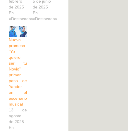
febrero
5 de junio
de 2025
de 2025
En
En
«Destacada»
«Destacada»
Nueva
promesa:
“Yo
quiero
ser tú
Novio”
primer
paso de
Yander
en el
escenario
musical
13 de
agosto
de 2025
En