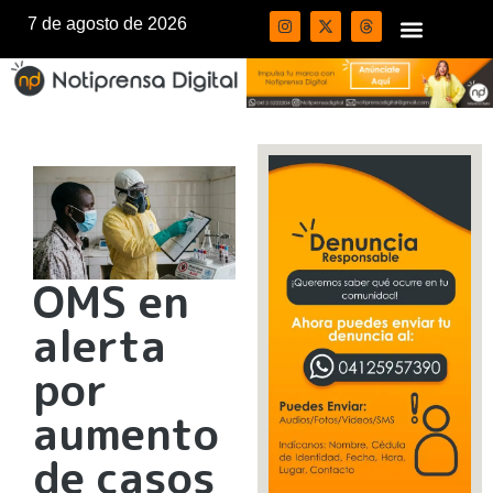
7 de agosto de 2026
OMS en
alerta
por
aumento
de casos