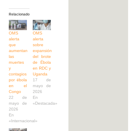
Relacionado
OMS
OMS
alerta
alerta
que
sobre
aumentan
expansión
las
del brote
muertes
de Ébola
y
en RDC y
contagios
Uganda
por ébola
17 de
en el
mayo de
Congo
2026
22 de
En
mayo de
«Destacada»
2026
En
«Internacional»