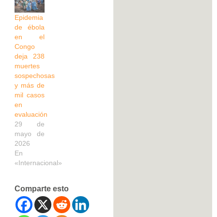
Epidemia
de ébola
en el
Congo
deja 238
muertes
sospechosas
y más de
mil casos
en
evaluación
29 de
mayo de
2026
En
«Internacional»
Comparte esto