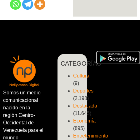
CATEGORÍAS
Cultura
(9)
Deportes
Somos un medio
(2.198)
comunicacional
Destacada
nacido en la
(11.645)
región Centro-
Economía
Occidental de
(895)
Venezuela para el
Entretenimiento
mundo.