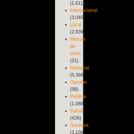
(1.611)
Internacional
(3.040)
Local
(2.939)
Marcas
de
Valor
(31)
Nacional
(5.366)
Opinión
(58)
Política
(1.088)
Salud
(426)
Sucesos
(3.108)