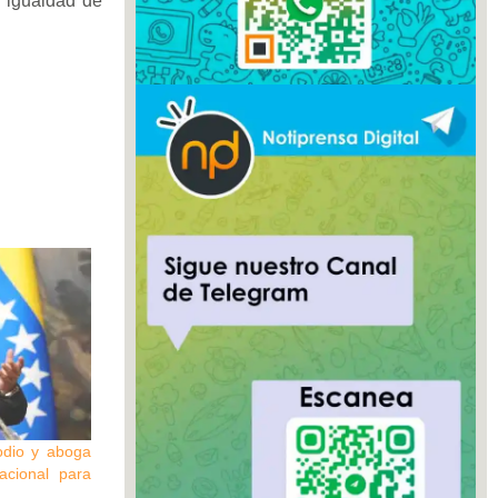
n igualdad de
odio y aboga
acional para