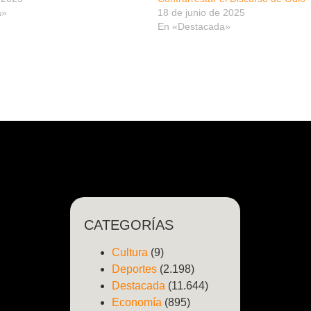
a»
18 de junio de 2025
En «Destacada»
CATEGORÍAS
Cultura
(9)
Deportes
(2.198)
Destacada
(11.644)
Economía
(895)