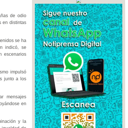
añas de odio
 en distintas
tenidos se ha
n indicó, se
en escenarios
ismo impulsó
s junto a los
car mensajes
poyándose en
minación y la