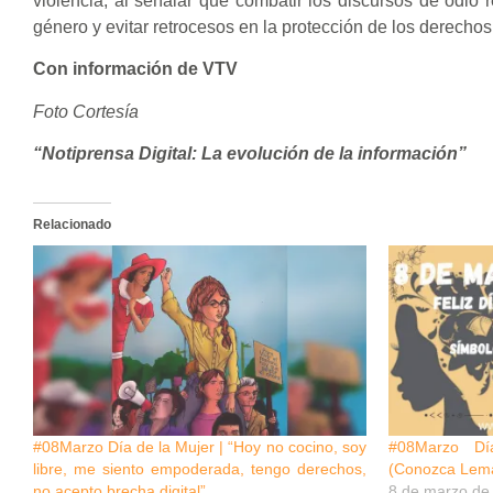
violencia, al señalar que combatir los discursos de odio
género y evitar retrocesos en la protección de los derecho
Con información de VTV
Foto Cortesía
“Notiprensa Digital: La evolución de la información”
Relacionado
#08Marzo Día de la Mujer | “Hoy no cocino, soy
#08Marzo Dí
libre, me siento empoderada, tengo derechos,
(Conozca Lem
no acepto brecha digital”
8 de marzo de