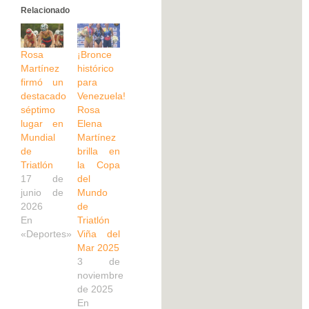
Relacionado
Rosa
¡Bronce
Martínez
histórico
firmó un
para
destacado
Venezuela!
séptimo
Rosa
lugar en
Elena
Mundial
Martínez
de
brilla en
Triatlón
la Copa
17 de
del
junio de
Mundo
2026
de
En
Triatlón
«Deportes»
Viña del
Mar 2025
3 de
noviembre
de 2025
En