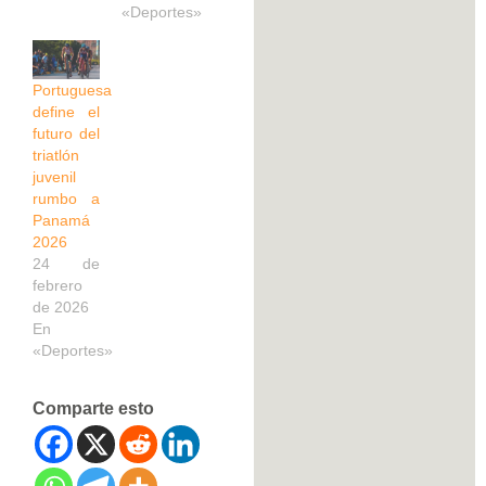
«Deportes»
Portuguesa
define el
futuro del
triatlón
juvenil
rumbo a
Panamá
2026
24 de
febrero
de 2026
En
«Deportes»
Comparte esto