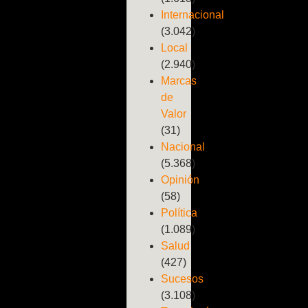
Internacional
(3.042)
Local
(2.940)
Marcas
de
Valor
(31)
Nacional
(5.368)
Opinión
(58)
Política
(1.089)
Salud
(427)
Sucesos
(3.108)