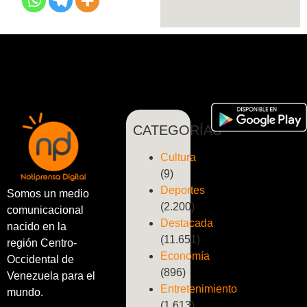
CATEGORÍAS
Cultura
(9)
Deportes
Somos un medio
(2.200)
comunicacional
Destacada
nacido en la
(11.651)
región Centro-
Economía
Occidental de
(896)
Venezuela para el
Entretenimiento
mundo.
(1.613)