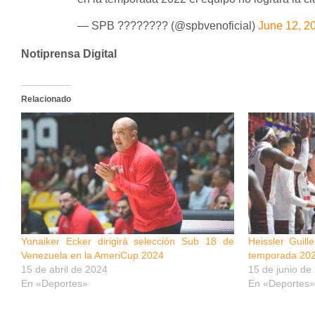
— SPB ???????? (@spbvenoficial)
June 12, 2
Notiprensa Digital
Relacionado
Yonaiker Ecker dirigirá selección Sub 18 de
Heissler Guil
Venezuela en la AmeriCup 2024
temporada 202
15 de abril de 2024
15 de junio de
En «Deportes»
En «Deportes»