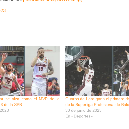
023
lent se alza como el MVP de la
Guaros de Lara gana el primero de 
3 de la SPB
de la Superliga Profesional de Bal
 2023
30 de junio de 2023
En «Deportes»