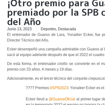
¡Otro premio para Gu
premiado por la SPB 
del Año
Junio 13, 2023
Deportes
,
Destacada
El entrenador de Guaros de Lara, Yonaiker Ecker, fue p
Director Técnico del Año.
Ecker desempeñó una campaña admirable con Guaros al lid
sacó al equipo adelante después de que el 2022 el cuadro l
De esta forma, el entrenador criollo se convierte en el m
premio con 33 años, 4 meses y 19 días.
Adicionalmente, es el tercer técnico del conjunto crepuscul
???? Premios
#SPB2023
: Yonaiker Ecker es el
Ecker llevó a
@GuarosOficial
al primer lugar d
en la temporada 2022 el equipo no lograra la cl