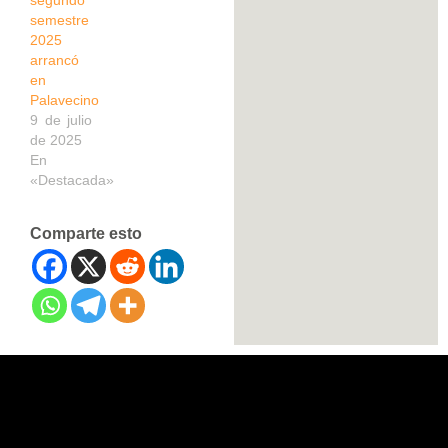
semestre
2025
arrancó
en
Palavecino
9 de julio
de 2025
En
«Destacada»
Comparte esto