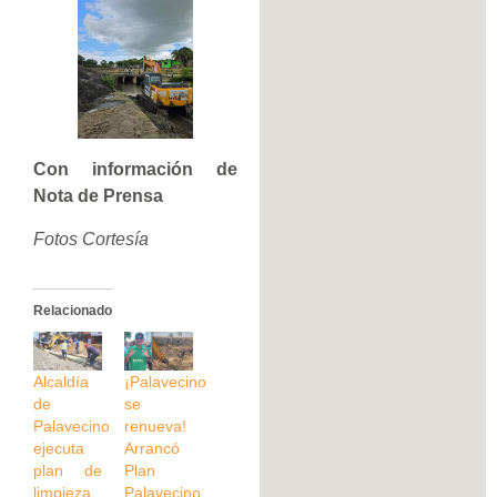
Con información de
Nota de Prensa
Fotos Cortesía
Relacionado
Alcaldía
¡Palavecino
de
se
Palavecino
renueva!
ejecuta
Arrancó
plan de
Plan
limpieza
Palavecino