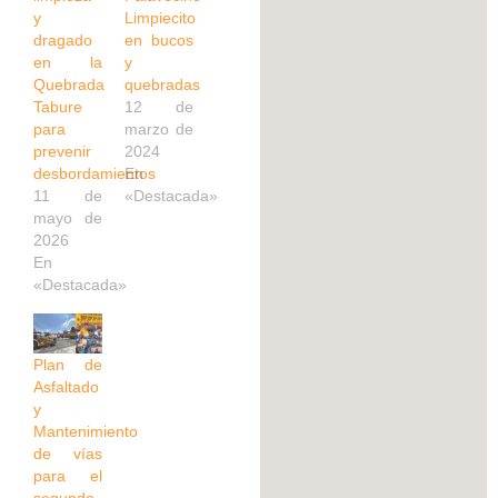
y
Limpiecito
dragado
en bucos
en la
y
Quebrada
quebradas
Tabure
12 de
para
marzo de
prevenir
2024
desbordamientos
En
11 de
«Destacada»
mayo de
2026
En
«Destacada»
Plan de
Asfaltado
y
Mantenimiento
de vías
para el
segundo