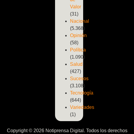
Valor
(31)
Nacional
(5.368)
Opinión
(58)
Política
(1.090)
Salud
(427)
Sucesos
(3.108)
Tecnología
(644)
Variedades
(1)
Copyright © 2026 Notiprensa Digital. Todos los derechos