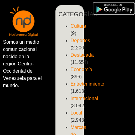
CATEGORÍAS
Cultura
(9)
Deportes
Somos un medio
(2.200)
comunicacional
Destacada
nacido en la
(11.654)
región Centro-
Economía
Occidental de
(896)
Venezuela para el
Entretenimiento
mundo.
(1.613)
Internacional
(3.042)
Local
(2.943)
Marcas
de