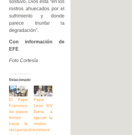
sostuvo, Dios está “en los
rostros ahuecados por el
sufrimiento y donde
parece triunfar la
degradación”.
Con información de
EFE
Foto Cortesía
Relacionado
El Papa
Papa
Francisco
León XIV
da pasos
llama a
firmes
ejercer la
hacia la
misión
recuperación
cristiana