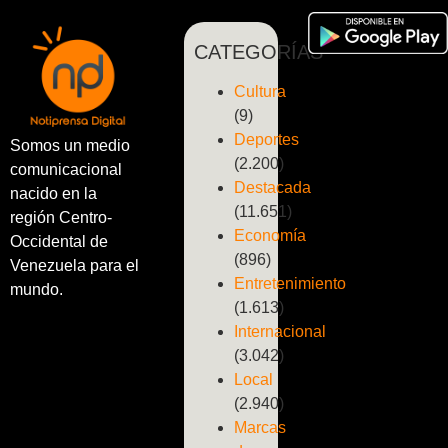
CATEGORÍAS
Cultura
(9)
Deportes
Somos un medio
(2.200)
comunicacional
Destacada
nacido en la
(11.651)
región Centro-
Economía
Occidental de
(896)
Venezuela para el
Entretenimiento
mundo.
(1.613)
Internacional
(3.042)
Local
(2.940)
Marcas