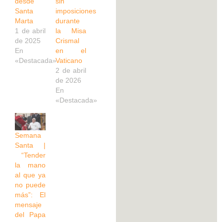
desde
sin
Santa
imposiciones
Marta
durante
1 de abril
la Misa
de 2025
Crismal
En
en el
«Destacada»
Vaticano
2 de abril
de 2026
En
«Destacada»
Semana
Santa |
“Tender
la mano
al que ya
no puede
más”: El
mensaje
del Papa