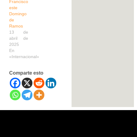
Francisco
este
Domingo
de
Ramos
13 de
abril de
2025
En
«Internacional»
Comparte esto