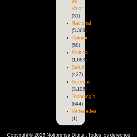
de
Valor
(31)
Nacional
(5.368)
Opinión
(58)
Política
(1.089)
Salud
(427)
Sucesos
(3.108)
Tecnología
(644)
Variedades
(1)
Copyright © 2026 Notiprensa Digital. Todos los derechos