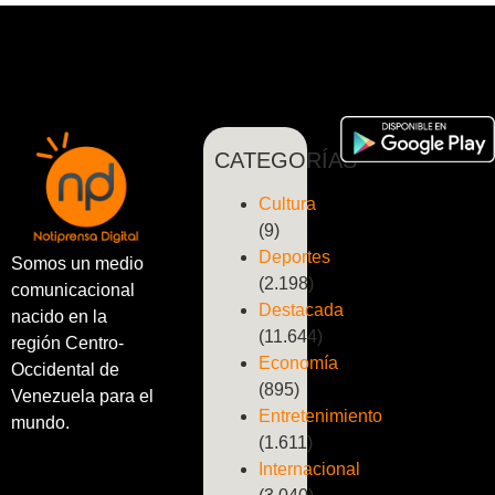
CATEGORÍAS
Cultura
(9)
Deportes
Somos un medio
(2.198)
comunicacional
Destacada
nacido en la
(11.644)
región Centro-
Economía
Occidental de
(895)
Venezuela para el
Entretenimiento
mundo.
(1.611)
Internacional