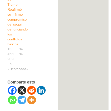
Trump:
Reafirmó
su firme
compromiso
de seguir
denunciando
los
conflictos
bélicos
13 de
abril de
2026
En
«Destacada»
Comparte esto