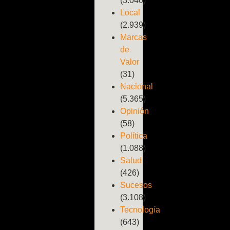
(3.040)
Local
(2.939)
Marcas
de
Valor
(31)
Nacional
(5.365)
Opinión
(58)
Política
(1.088)
Salud
(426)
Sucesos
(3.108)
Tecnología
(643)