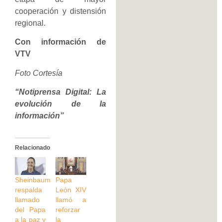
cooperación y distensión
regional.
Con información de
VTV
Foto Cortesía
“Notiprensa Digital: La
evolución de la
información”
Relacionado
Sheinbaum
Papa
respalda
León XIV
llamado
llamó a
del Papa
reforzar
a la paz y
la