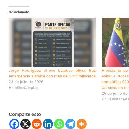
Relacionado
Jorge Rodríguez ofrece balance oficial tras
Presidente de
emergencia sísmica con más de 5 mil fallecidos
evitar el acce
23 de julio de 2026
contabiliza 920
En «Destacada»
sismicas en el 
26 de junio de
En «Destacad
Comparte esto