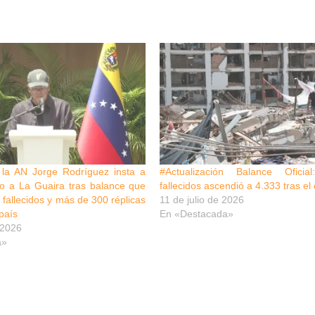
 la AN Jorge Rodríguez insta a
#Actualización Balance Oficia
so a La Guaira tras balance que
fallecidos ascendió a 4.333 tras el
 fallecidos y más de 300 réplicas
11 de julio de 2026
país
En «Destacada»
 2026
a»