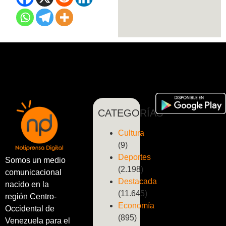
CATEGORÍAS
Cultura
(9)
Deportes
Somos un medio
(2.198)
comunicacional
Destacada
nacido en la
(11.645)
región Centro-
Economía
Occidental de
(895)
Venezuela para el