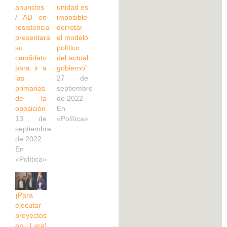
anuncios
unidad es
/ AD en
imposible
resistencia
derrotar
presentará
el modelo
su
político
candidato
del actual
para ir a
gobierno”
las
27 de
primarias
septiembre
de la
de 2022
oposición
En
13 de
«Política»
septiembre
de 2022
En
«Política»
¡Para
ejecutar
proyectos
en Lara!