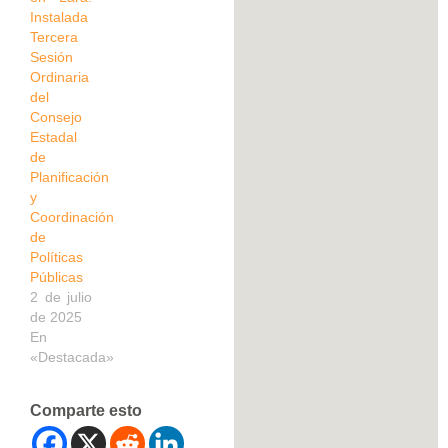
Instalada
Tercera
Sesión
Ordinaria
del
Consejo
Estadal
de
Planificación
y
Coordinación
de
Políticas
Públicas
2 de julio
de 2025
En
«Destacada»
Comparte esto