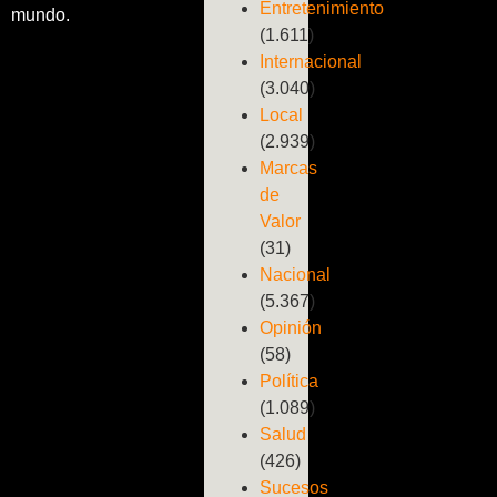
Entretenimiento
mundo.
(1.611)
Internacional
(3.040)
Local
(2.939)
Marcas
de
Valor
(31)
Nacional
(5.367)
Opinión
(58)
Política
(1.089)
Salud
(426)
Sucesos