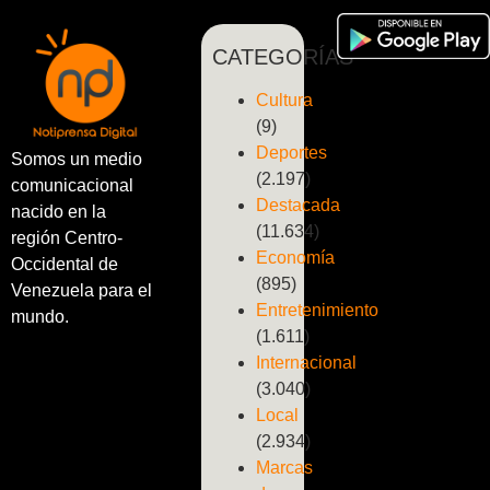
CATEGORÍAS
Cultura
(9)
Deportes
Somos un medio
(2.197)
comunicacional
Destacada
nacido en la
(11.634)
región Centro-
Economía
Occidental de
(895)
Venezuela para el
Entretenimiento
mundo.
(1.611)
Internacional
(3.040)
Local
(2.934)
Marcas