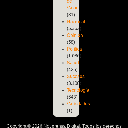
de
Valor
(31)
Nacional
(5.362)
Opinión
(58)
Política
(1.086)
Salud
(425)
Sucesos
(3.108)
Tecnología
(643)
Variedades
(1)
Copyright © 2026 Notiprensa Digital. Todos los derechos