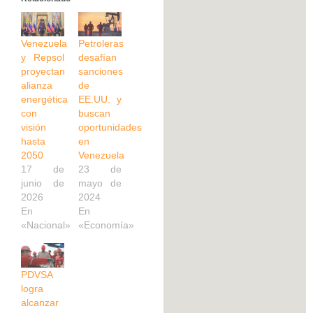
Venezuela
Petroleras
y Repsol
desafían
proyectan
sanciones
alianza
de
energética
EE.UU. y
con
buscan
visión
oportunidades
hasta
en
2050
Venezuela
17 de
23 de
junio de
mayo de
2026
2024
En
En
«Nacional»
«Economía»
PDVSA
logra
alcanzar