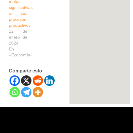
metas
significativas
en sus
procesos
productivos
12 de
enero de
2024
En
«Economía»
Comparte esto