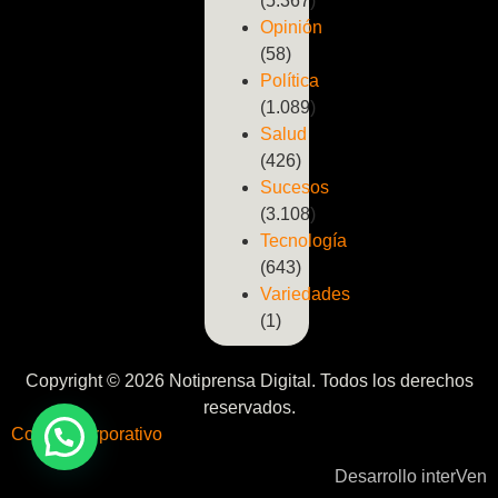
(5.367)
Opinión
(58)
Política
(1.089)
Salud
(426)
Sucesos
(3.108)
Tecnología
(643)
Variedades
(1)
Copyright © 2026 Notiprensa Digital. Todos los derechos
reservados.
Correo Corporativo
Desarrollo interVen