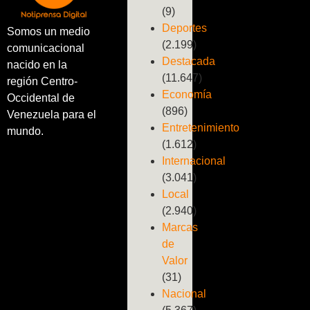
(9)
Deportes
Somos un medio
(2.199)
comunicacional
Destacada
nacido en la
(11.647)
región Centro-
Economía
Occidental de
(896)
Venezuela para el
Entretenimiento
mundo.
(1.612)
Internacional
(3.041)
Local
(2.940)
Marcas
de
Valor
(31)
Nacional