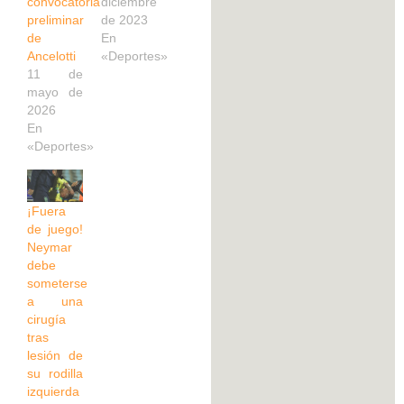
convocatoria
diciembre
preliminar
de 2023
de
En
Ancelotti
«Deportes»
11 de
mayo de
2026
En
«Deportes»
¡Fuera
de juego!
Neymar
debe
someterse
a una
cirugía
tras
lesión de
su rodilla
izquierda