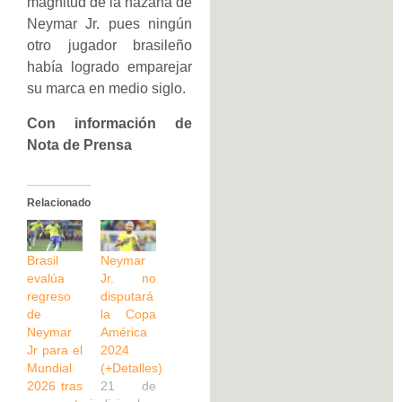
magnitud de la hazaña de
Neymar Jr. pues ningún
otro jugador brasileño
había logrado emparejar
su marca en medio siglo.
Con información de
Nota de Prensa
Relacionado
Brasil
Neymar
evalúa
Jr. no
regreso
disputará
de
la Copa
Neymar
América
Jr para el
2024
Mundial
(+Detalles)
2026 tras
21 de